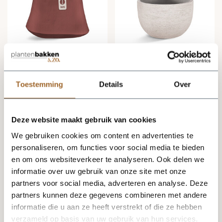
Bezorging binnen 8
Bezorging binnen 8
werkdagen
werkdagen
Toestemming
Details
Over
Rondello Pot 74 cm -
Terreno New Egg Pot
Brick
Low 80 cm - Sand
Deze website maakt gebruik van cookies
We gebruiken cookies om content en advertenties te
499,00
428,00
personaliseren, om functies voor social media te bieden
en om ons websiteverkeer te analyseren. Ook delen we
informatie over uw gebruik van onze site met onze
partners voor social media, adverteren en analyse. Deze
partners kunnen deze gegevens combineren met andere
informatie die u aan ze heeft verstrekt of die ze hebben
verzameld op basis van uw gebruik van hun services.