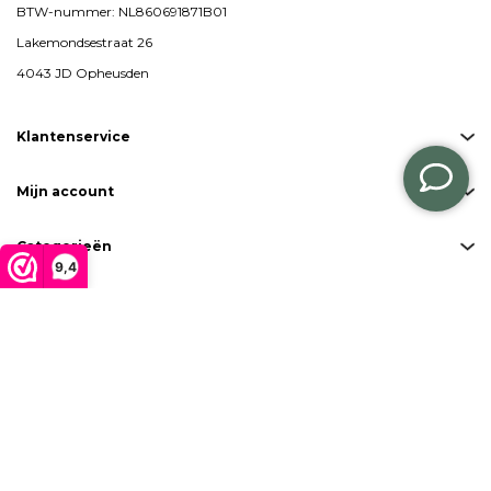
BTW-nummer: NL860691871B01
Lakemondsestraat 26
4043 JD Opheusden
Klantenservice
Mijn account
Categorieën
9,4
Copyright 2026 Plantenbak & zo
Created by
emarkable
Betaalmogelijkheden: