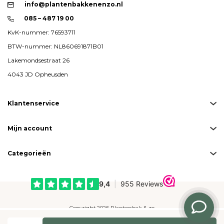
info@plantenbakkenenzo.nl
085 – 487 19 00
KvK-nummer: 76593711
BTW-nummer: NL860691871B01
Lakemondsestraat 26
4043 JD Opheusden
Klantenservice
Mijn account
Categorieën
Copyright 2026 Plantenbak & zo
Created by
emarkable