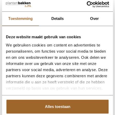
Lichtgewicht plantenbak. Vorstbestendig en UV
proof!
Wij leveren rechtstreeks vanuit het magazijn van
Toestemming
Details
Over
Luca Lifestyle. Mocht het product niet op voorraad
zijn, nemen we contact met je op.
Deze website maakt gebruik van cookies
De Ruvido Combi 54 - Sand van Luca Lifestyle brengt direct
We gebruiken cookies om content en advertenties te
sfeer, volume en een verzorgde uitstraling in elke ruimte.
personaliseren, om functies voor social media te bieden
Dankzij de designvorm krijgt deze plantenbak een herkenbaar
silhouet dat mooi combineert met zowel moderne als
en om ons websiteverkeer te analyseren. Ook delen we
natuurlijke interieurs. De kleur zand geeft het ontwerp een
informatie over uw gebruik van onze site met onze
rustige, stijlvolle basis en laat groen extra goed tot zijn recht
partners voor social media, adverteren en analyse. Deze
komen. Het buitenformaat is 54 x 54 x 47 cm, waardoor de bak
voldoende aanwezigheid heeft zonder zijn elegante vorm te
partners kunnen deze gegevens combineren met andere
verliezen. Praktische kenmerken: plantgat Ø36 en inhoud 72
informatie die u aan ze heeft verstrekt of die ze hebben
liter. De afwerking in fiberglas zorgt voor een luxe look en
verzameld op basis van uw gebruik van hun services.
maakt deze plantenbak geschikt voor styling in huis, op
kantoor, op het terras of in de tuin. Combineer meerdere
maten of kleuren uit dezelfde serie voor een krachtig en
harmonieus geheel.
Alles toestaan