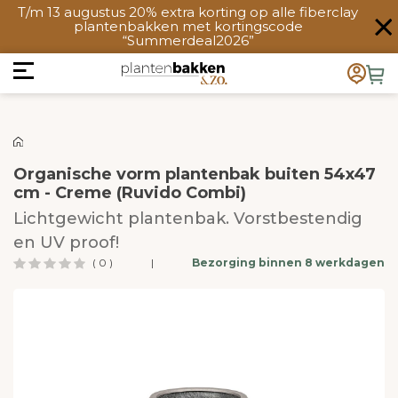
T/m 13 augustus 20% extra korting op alle fiberclay
plantenbakken met kortingscode
“Summerdeal2026”
Organische vorm plantenbak buiten 54x47
cm - Creme (Ruvido Combi)
Lichtgewicht plantenbak. Vorstbestendig
en UV proof!
( 0 )
|
Bezorging binnen 8 werkdagen