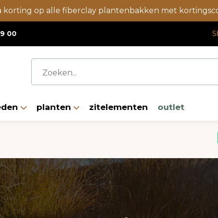
a korting op alle fiberclay plantenbakken met korting
19 00
S
eden
planten
zitelementen
outlet