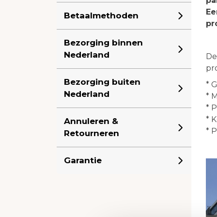
pa
Ee
Betaalmethoden
pr
Bezorging binnen
Nederland
De
pr
Bezorging buiten
* 
Nederland
* 
* 
* 
Annuleren &
* 
Retourneren
Garantie