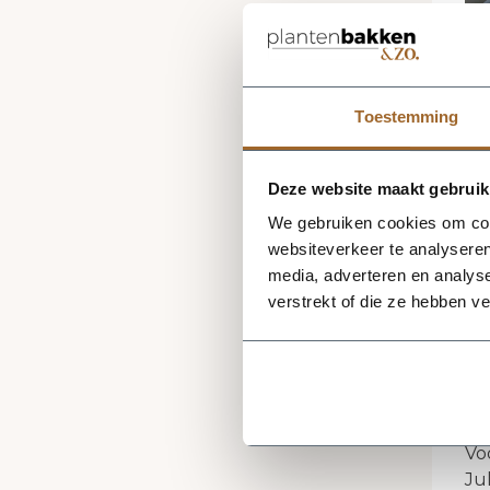
Toestemming
Deze website maakt gebruik
We gebruiken cookies om cont
websiteverkeer te analyseren
media, adverteren en analys
verstrekt of die ze hebben v
Ee
le
pl
ee
Bi
Vo
Ju