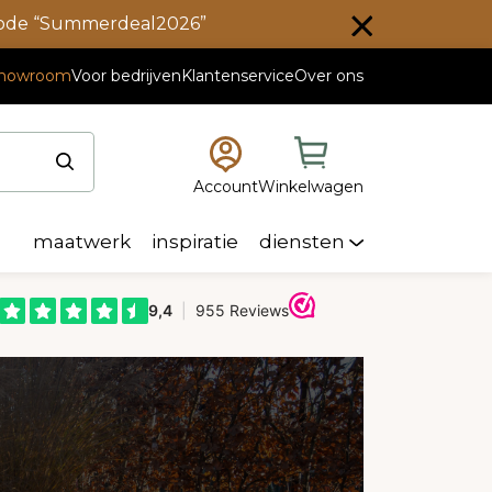
scode “Summerdeal2026”
howroom
Voor bedrijven
Klantenservice
Over ons
Account
Winkelwagen
maatwerk
inspiratie
diensten