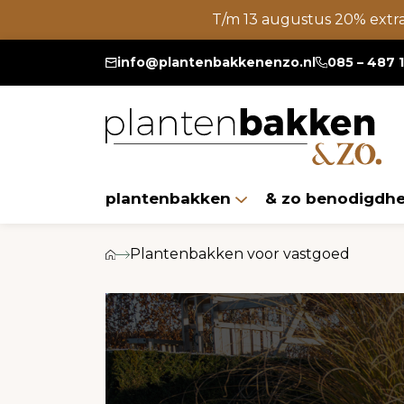
T/m 13 augustus 20% extr
info@plantenbakkenenzo.nl
085 – 487 
plantenbakken
& zo benodigdh
Plantenbakken voor vastgoed