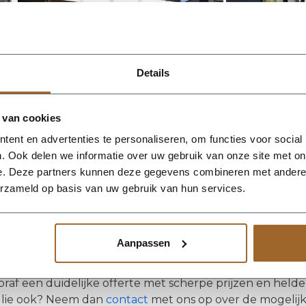
Details
 van cookies
ent en advertenties te personaliseren, om functies voor social
. Ook delen we informatie over uw gebruik van onze site met on
e. Deze partners kunnen deze gegevens combineren met andere i
erzameld op basis van uw gebruik van hun services.
n voorbeeld van het recent door Plantenbakken & Zo ger
veren appartementencomplex voorzien van plantenbakke
antenbakken hebben wij ingeplant met schitterende kli
Aanpassen
n automatisch bewateringssysteem. Gemak; daar gaan wi
j Plantenbakken & Zo houden wij niet alleen van groen, 
oraf een duidelijke offerte met scherpe prijzen en helde
llie ook? Neem dan
contact
met ons op over de mogelij