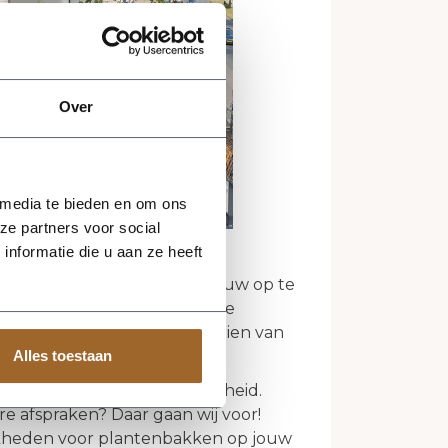
Over
 media te bieden en om ons
ze partners voor social
nformatie die u aan ze heeft
ealiseerd project is het nieuw op te
n als balkonafscheiding. De
mplanten en uiteraard voorzien van
Alles toestaan
j voor!
wij houden ook van duidelijkheid.
re afspraken? Daar gaan wij voor!
kheden voor plantenbakken op jouw