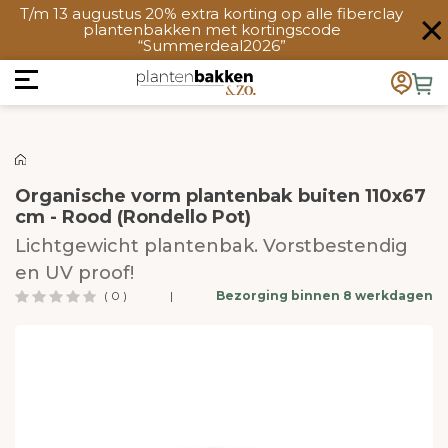
T/m 13 augustus 20% extra korting op alle fiberclay
plantenbakken met kortingscode
“Summerdeal2026”
Organische vorm plantenbak buiten 110x67
cm - Rood (Rondello Pot)
Lichtgewicht plantenbak. Vorstbestendig
en UV proof!
( 0 )
|
Bezorging binnen 8 werkdagen