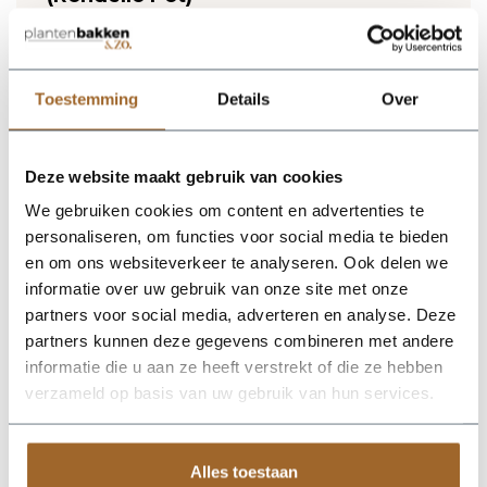
Lichtgewicht plantenbak. Vorstbestendig en UV
proof!
Wij leveren rechtstreeks vanuit het magazijn van
Luca Lifestyle. Mocht het product niet op voorraad
Toestemming
Details
Over
zijn, nemen we contact met je op.
Deze website maakt gebruik van cookies
De Rondello Pot 110 - Brick van Luca Lifestyle brengt direct
sfeer, volume en een verzorgde uitstraling in elke ruimte.
We gebruiken cookies om content en advertenties te
Dankzij de potvorm krijgt deze plantenbak een herkenbaar
personaliseren, om functies voor social media te bieden
silhouet dat mooi combineert met zowel moderne als
natuurlijke interieurs. De kleur brick geeft het ontwerp een
en om ons websiteverkeer te analyseren. Ook delen we
rustige, stijlvolle basis en laat groen extra goed tot zijn recht
informatie over uw gebruik van onze site met onze
komen. Het buitenformaat is 110 x 110 x 67 cm, waardoor de
partners voor social media, adverteren en analyse. Deze
bak voldoende aanwezigheid heeft zonder zijn elegante vorm
te verliezen. Praktische kenmerken: plantgat Ø81-89 en
partners kunnen deze gegevens combineren met andere
inhoud 300 liter. De afwerking in fiberglas zorgt voor een luxe
informatie die u aan ze heeft verstrekt of die ze hebben
look en maakt deze plantenbak geschikt voor styling in huis,
verzameld op basis van uw gebruik van hun services.
op kantoor, op het terras of in de tuin. Combineer meerdere
maten of kleuren uit dezelfde serie voor een krachtig en
harmonieus geheel.
Alles toestaan