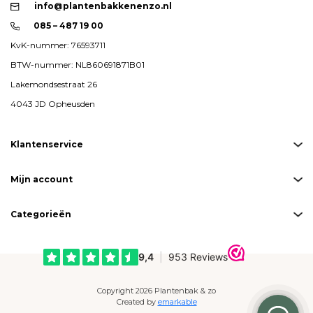
info@plantenbakkenenzo.nl
085 – 487 19 00
KvK-nummer: 76593711
BTW-nummer: NL860691871B01
Lakemondsestraat 26
4043 JD Opheusden
Klantenservice
Mijn account
Categorieën
Copyright 2026 Plantenbak & zo
Created by
emarkable