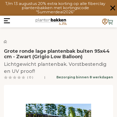
T/m 13 augustus 20% extra korting op alle fiberclay
plantenbakken met kortingscode
“Summerdeal2026”
Grote ronde lage plantenbak buiten 95x44
cm - Zwart (Grigio Low Balloon)
Lichtgewicht plantenbak. Vorstbestendig
en UV proof!
( 0 )
|
Bezorging binnen 8 werkdagen