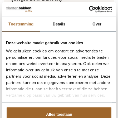
Lichtgewicht plantenbak. Vorstbestendig en UV
proof!
Wij leveren rechtstreeks vanuit het magazijn van
Luca Lifestyle. Mocht het product niet op voorraad
Toestemming
Details
Over
zijn, nemen we contact met je op.
Deze website maakt gebruik van cookies
De Grigio Low Balloon 95 - Anthracite van Luca Lifestyle
brengt direct sfeer, volume en een verzorgde uitstraling in elke
We gebruiken cookies om content en advertenties te
ruimte. Dankzij de ronde bolvorm krijgt deze plantenbak een
personaliseren, om functies voor social media te bieden
herkenbaar silhouet dat mooi combineert met zowel moderne
als natuurlijke interieurs. De kleur antraciet geeft het ontwerp
en om ons websiteverkeer te analyseren. Ook delen we
een rustige, stijlvolle basis en laat groen extra goed tot zijn
informatie over uw gebruik van onze site met onze
recht komen. Het buitenformaat is 95 x 95 x 44 cm, waardoor
partners voor social media, adverteren en analyse. Deze
de bak voldoende aanwezigheid heeft zonder zijn elegante
vorm te verliezen. Praktische kenmerken: plantgat Ø77 en
partners kunnen deze gegevens combineren met andere
inhoud 275 liter. De afwerking in fiberglas zorgt voor een luxe
informatie die u aan ze heeft verstrekt of die ze hebben
look en maakt deze plantenbak geschikt voor styling in huis,
verzameld op basis van uw gebruik van hun services.
op kantoor, op het terras of in de tuin. Combineer meerdere
maten of kleuren uit dezelfde serie voor een krachtig en
harmonieus geheel.
Alles toestaan