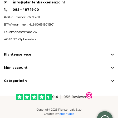
info@plantenbakkenenzo.nl
085 – 487 19 00
KvK-nummer: 76593711
BTW-nummer: NL860691871B01
Lakemondsestraat 26
4043 JD Opheusden
Klantenservice
Mijn account
Categorieën
Copyright 2026 Plantenbak & zo
Created by
emarkable