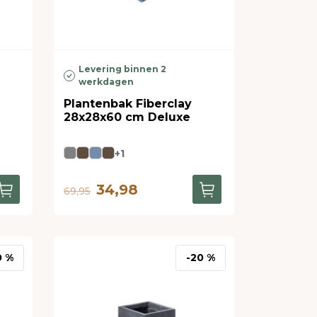
Levering binnen 2
werkdagen
Plantenbak Fiberclay
28x28x60 cm Deluxe
+1
34,98
69,95
0 %
-20 %