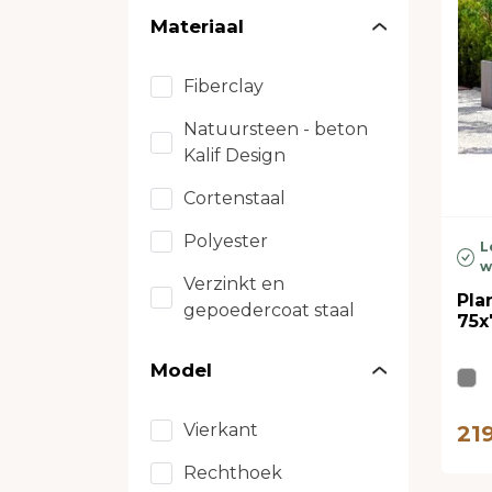
Materiaal
Fiberclay
Natuursteen - beton
Kalif Design
Cortenstaal
Polyester
L
w
Verzinkt en
Pla
gepoedercoat staal
75x
Model
Vierkant
21
Rechthoek