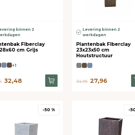
evering binnen 2
Levering binnen 2
erkdagen
werkdagen
ntenbak Fiberclay
Plantenbak Fiberclay
28x60 cm Grijs
23x23x50 cm
Houtstructuur
+1
32,48
27,96
5
34,95
-50 %
-5