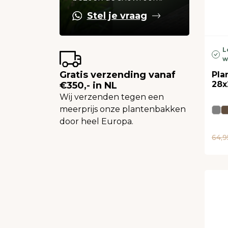
Stel je vraag
L
w
Gratis verzending vanaf
Pla
28x
€350,- in NL
Wij verzenden tegen een
meerprijs onze plantenbakken
door heel Europa.
64,9