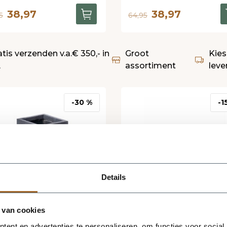
38,97
38,97
5
64,95
atis verzenden v.a.€ 350,- in
Groot
Kies
L
assortiment
leve
-30 %
-1
Details
 van cookies
ent en advertenties te personaliseren, om functies voor social