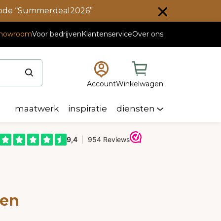
scode “Summerdeal2026”
howroom
Voor bedrijven
Klantenservice
Over ons
Account
Winkelwagen
maatwerk
inspiratie
diensten
ten