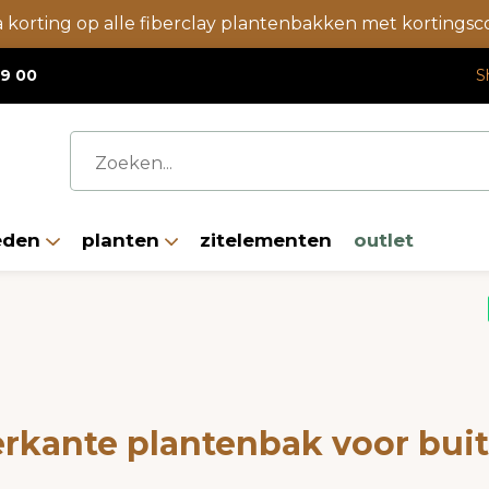
a korting op alle fiberclay plantenbakken met korting
19 00
S
eden
planten
zitelementen
outlet
erkante plantenbak voor bui