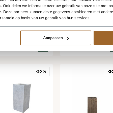
evering binnen 2
Levering binnen 2
. Ook delen we informatie over uw gebruik van onze site met on
erkdagen
werkdagen
e. Deze partners kunnen deze gegevens combineren met andere i
ntenbak Fiberclay
Plantenbak Fiberclay
erzameld op basis van uw gebruik van hun services.
34x70 cm Antraciet
34x34x70 cm
Houtstructuur
+1
+1
Aanpassen
66,47
80,71
5
94,95
-50 %
-2