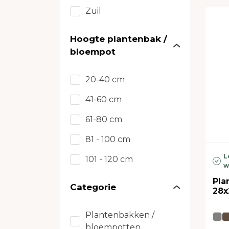
Zuil
Hoogte plantenbak /
bloempot
20-40 cm
41-60 cm
61-80 cm
81 - 100 cm
L
101 - 120 cm
w
Pla
Categorie
28x
Plantenbakken /
bloempotten