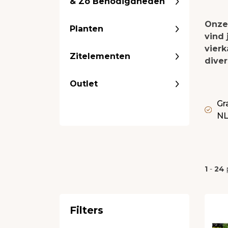
& Zo Benodigdheden
Onze 
Planten
vind 
vierk
Zitelementen
dive
Outlet
Gr
N
1
-
24
Filters