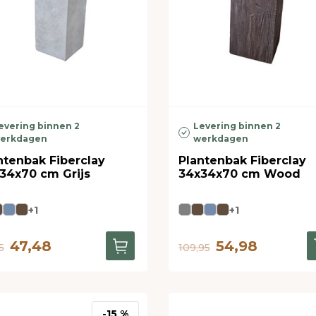
evering binnen 2
Levering binnen 2
erkdagen
werkdagen
ntenbak Fiberclay
Plantenbak Fiberclay
34x70 cm Grijs
34x34x70 cm Wood
+1
+1
47,48
54,98
5
109,95
-15 %