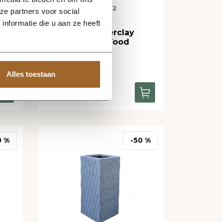
Levering binnen 2
ze partners voor social
werkdagen
nformatie die u aan ze heeft
Plantenbak Fiberclay
28x28x60 cm Wood
+1
Alles toestaan
61,94
74,95
0 %
-50 %