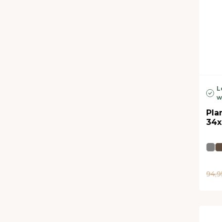
L
w
Pla
34x
94,9