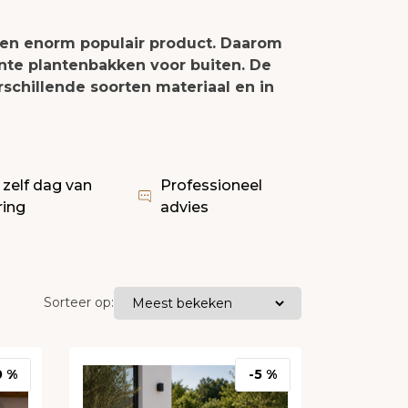
 een enorm populair product. Daarom
ante plantenbakken voor buiten. De
rschillende soorten materiaal en in
 zelf dag van
Professioneel
ring
advies
Sorteer op:
0 %
-5 %