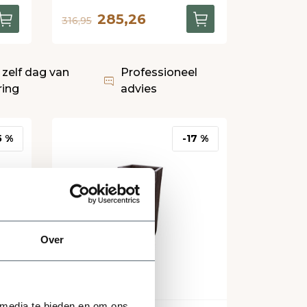
285,26
316,95
 zelf dag van
Professioneel
ring
advies
5 %
-17 %
Over
 media te bieden en om ons