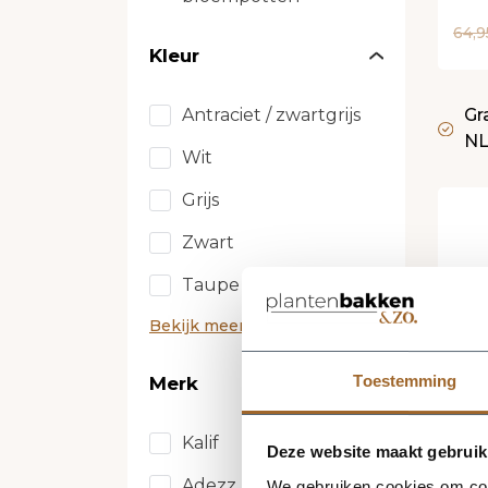
64,9
Kleur
Antraciet / zwartgrijs
Gr
N
Wit
Grijs
Zwart
Taupe
Bekijk meer
Toestemming
Merk
Kalif
Deze website maakt gebruik
Adezz
We gebruiken cookies om cont