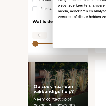
L
websiteverkeer te analyseren
Plantenbakken & Zo
w
media, adverteren en analys
Pla
verstrekt of die ze hebben v
34x
Wat is de prijs?
94,9
Op zoek naar een
vakkundige hulp?
Neem contact op of
bezoek de showroom!