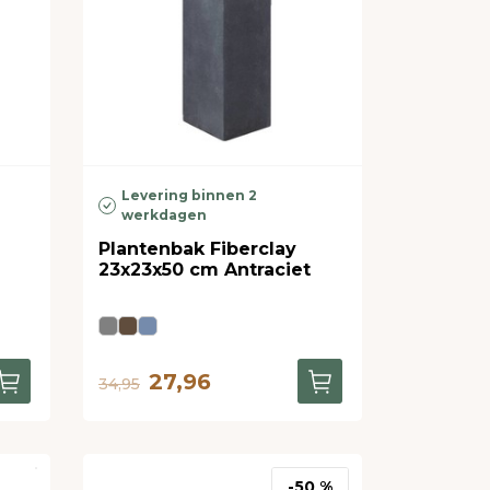
Levering binnen 2
werkdagen
Plantenbak Fiberclay
23x23x50 cm Antraciet
27,96
34,95
-50 %