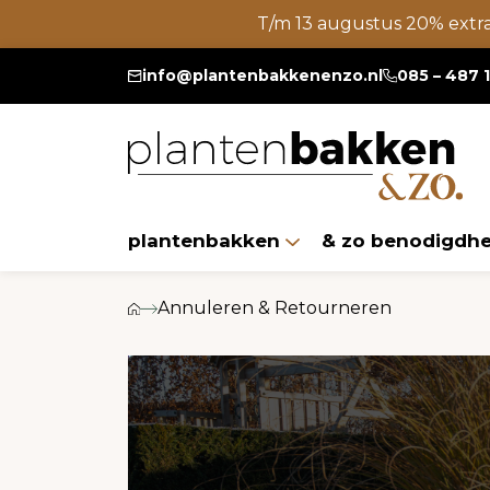
T/m 13 augustus 20% extr
info@plantenbakkenenzo.nl
085 – 487 
plantenbakken
& zo benodigdh
Annuleren & Retourneren