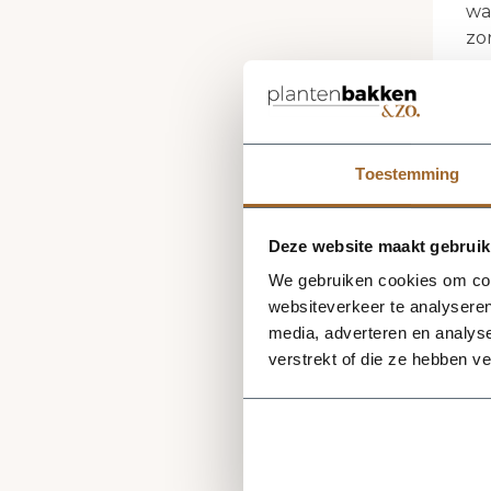
wa
zo
Om
in
Toestemming
Wa
Wa
ku
Deze website maakt gebruik
da
We gebruiken cookies om cont
we
websiteverkeer te analyseren
Bo
media, adverteren en analys
aa
verstrekt of die ze hebben v
ve
Wa