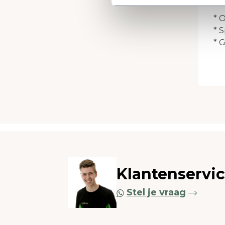
Je
* 
* 
* 
Klantenservi
Stel je vraag