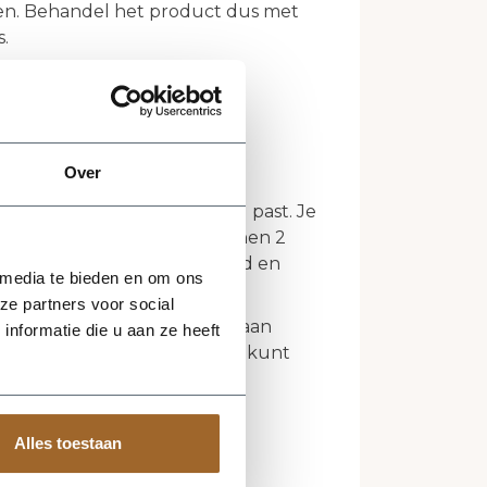
n. Behandel het product dus met
.
ns opnemen via
Over
ngen?
 te helpen die goed bij jou past. Je
 annuleren, als dit maar binnen 2
n zo snel mogelijk opgehaald en
 media te bieden en om ons
ze partners voor social
eerd worden. Voorafgaand aan
nformatie die u aan ze heeft
 struik zodat je weet wat je kunt
Alles toestaan