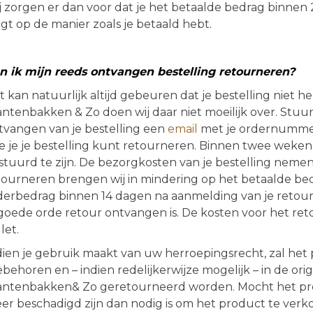
j zorgen er dan voor dat je het betaalde bedrag binne
ijgt op de manier zoals je betaald hebt.
n ik mijn reeds ontvangen bestelling retourneren?
t kan natuurlijk altijd gebeuren dat je bestelling niet h
antenbakken & Zo doen wij daar niet moeilijk over. Stu
tvangen van je bestelling een
email
met je ordernummer
e je je bestelling kunt retourneren. Binnen twee weke
stuurd te zijn. De bezorgkosten van je bestelling nemen
tourneren brengen wij in mindering op het betaalde bed
derbedrag binnen 14 dagen na aanmelding van je retour
 goede orde retour ontvangen is. De kosten voor het re
let.
dien je gebruik maakt van uw herroepingsrecht, zal het
ebehoren en – indien redelijkerwijze mogelijk – in de ori
antenbakken& Zo geretourneerd worden. Mocht het pro
er beschadigd zijn dan nodig is om het product te ver