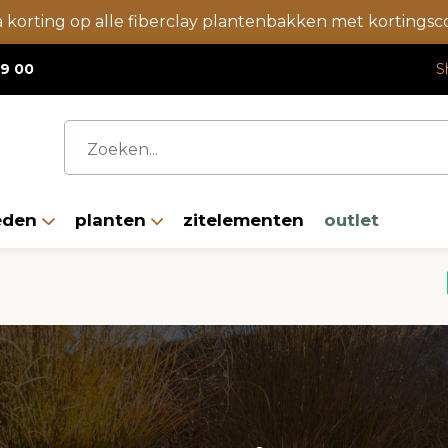
a korting op alle fiberclay plantenbakken met korting
19 00
S
eden
planten
zitelementen
outlet