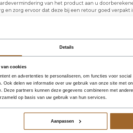
ardevermindering van het product aan u doorberekene
rg en zorg ervoor dat deze bij een retour goed verpakt is
 gebruik te maken van dit recht kunt u contact met o
fo@plantenbakkenenzo.nl
.
Details
t als de beplanting niet voldoet aan mijn verwachti
t vervelend! We hebben ons best gedaan je aan een plant
nt uiteraard je bestelling altijd zonder opgaaf van reden
 van cookies
gen na ontvangst gebeurt. Wij zorgen dan dat je plante
ent en advertenties te personaliseren, om functies voor social
er goed verzorgd worden.
. Ook delen we informatie over uw gebruik van onze site met on
men en meerstammige struiken kunnen niet geretourn
e. Deze partners kunnen deze gegevens combineren met andere i
nkoop of bezorging mailen wij je een foto van de boom of
erzameld op basis van uw gebruik van hun services.
rwachten.
Aanpassen
t zijn de uitzonderingen op retourneren?