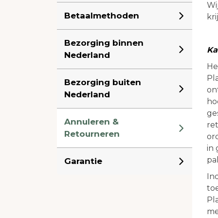
Wi
Betaalmethoden
kr
Bezorging binnen
Ka
Nederland
He
Pl
Bezorging buiten
on
Nederland
ho
ge
Annuleren &
re
Retourneren
or
in
pal
Garantie
In
to
Pl
me