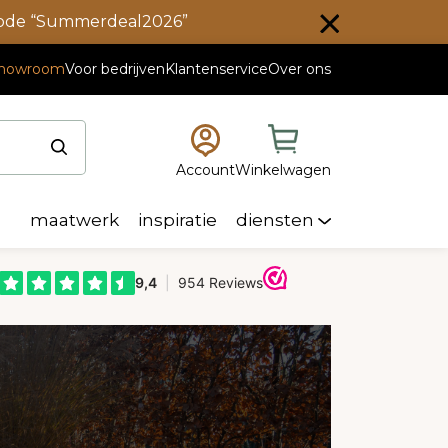
scode “Summerdeal2026”
howroom
Voor bedrijven
Klantenservice
Over ons
Account
Winkelwagen
maatwerk
inspiratie
diensten