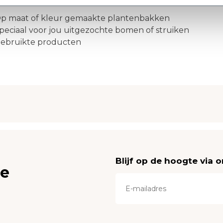
 begrijpt vast dat je de volgende producten niet terug k
Op maat of kleur gemaakte plantenbakken
Speciaal voor jou uitgezochte bomen of struiken
Gebruikte producten
Blijf op de hoogte via 
ce