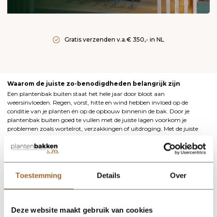
Gratis verzenden v.a.€ 350,- in NL
Waarom de juiste zo-benodigdheden belangrijk zijn
Een plantenbak buiten staat het hele jaar door bloot aan
weersinvloeden. Regen, vorst, hitte en wind hebben invloed op de
conditie van je planten én op de opbouw binnenin de bak. Door je
plantenbak buiten goed te vullen met de juiste lagen voorkom je
problemen zoals wortelrot, verzakkingen of uitdroging. Met de juiste
benodigdheden creëer je een stabiele basis waarin planten optimaal
kunnen groeien.
Drainage: de basis van elke plantenbak buiten
Een goede drainage is onmisbaar bij het vullen van een plantenbak
Toestemming
Details
Over
buiten. Zonder drainage blijft water in de bak staan, wat funest is voor
de wortels. Hydrokorrels worden vaak gebruikt als drainagelaag onderin
de plantenbak. Ze zorgen ervoor dat overtollig water snel wordt
afgevoerd en dat de wortels voldoende zuurstof krijgen.
Deze website maakt gebruik van cookies