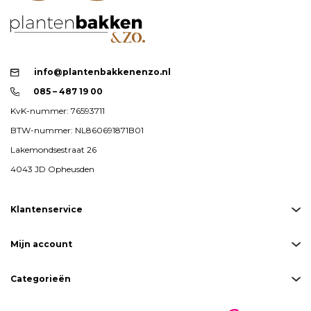
info@plantenbakkenenzo.nl
085 – 487 19 00
KvK-nummer: 76593711
BTW-nummer: NL860691871B01
Lakemondsestraat 26
4043 JD Opheusden
Klantenservice
Mijn account
Categorieën