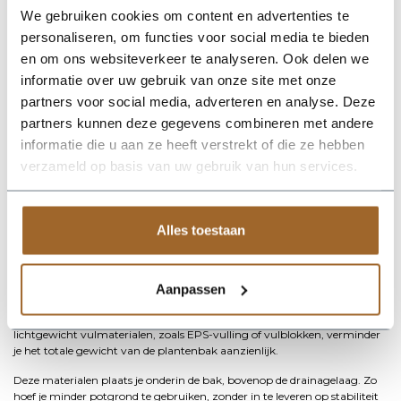
Door een laag hydrokorrels te combineren met een waterdoorlatend
We gebruiken cookies om content en advertenties te
anti-worteldoek voorkom je dat potgrond tussen de korrels zakt. Zo blijft
personaliseren, om functies voor social media te bieden
de drainage optimaal functioneren, ook na langere tijd.
en om ons websiteverkeer te analyseren. Ook delen we
Substraat en potgrond: de juiste vulling voor buitengebruik
informatie over uw gebruik van onze site met onze
van je plantenbak
partners voor social media, adverteren en analyse. Deze
Niet elke grondsoort is geschikt om een plantenbak buiten te vullen.
Gewone tuingrond is te compact en houdt te veel water vast. Daarom is
partners kunnen deze gegevens combineren met andere
het belangrijk om te kiezen voor hoogwaardige potgrond of speciaal
informatie die u aan ze heeft verstrekt of die ze hebben
substraat dat geschikt is voor plantenbakken buiten.
verzameld op basis van uw gebruik van hun services.
Bij Plantenbakken & Zo vind je potgrond die luchtig blijft, goed draineert
en voldoende voedingsstoffen bevat. Dit zorgt ervoor dat planten sterker
wortelen en beter bestand zijn tegen weersinvloeden. Afhankelijk van
het type beplanting (zoals bv vaste planten, siergrassen of bomen) kies je
Alles toestaan
het substraat dat daar het beste bij past.
Gewicht verminderen van je plantenbak met lichtgewicht
vulling
Aanpassen
Grote plantenbakken buiten vullen kan veel gewicht opleveren. Zeker bij
dakterrassen of balkons is dit een belangrijk aandachtspunt. Met
lichtgewicht vulmaterialen, zoals EPS-vulling of vulblokken, verminder
je het totale gewicht van de plantenbak aanzienlijk.
Deze materialen plaats je onderin de bak, bovenop de drainagelaag. Zo
hoef je minder potgrond te gebruiken, zonder in te leveren op stabiliteit