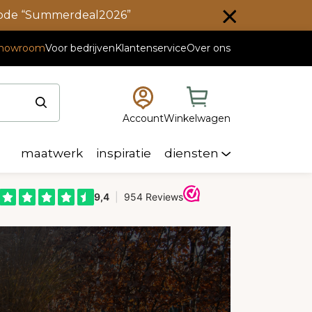
scode “Summerdeal2026”
howroom
Voor bedrijven
Klantenservice
Over ons
Account
Winkelwagen
maatwerk
inspiratie
diensten