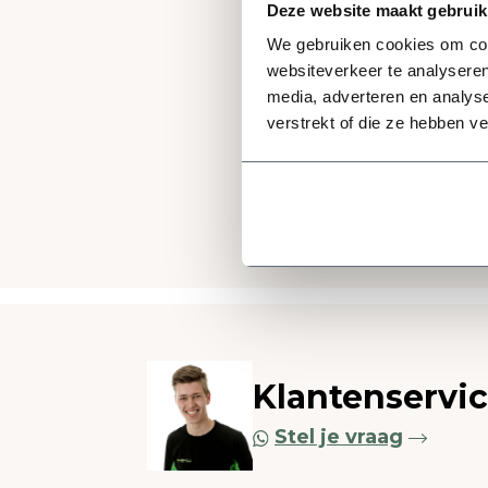
gr
Deze website maakt gebruik
1 a
We gebruiken cookies om cont
Zo
websiteverkeer te analyseren
st
media, adverteren en analys
sl
verstrekt of die ze hebben v
Klantenservi
Stel je vraag