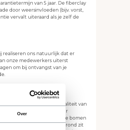
antietermijn van 5 jaar. De fiberclay
de door weersinvloeden (bijv. vorst,
tie vervalt uiteraard als je zelf de
realiseren ons natuurlijk dat er
aan onze medewerkers uiterst
ragen om bij ontvangst van je
de.
lijk volledig achter de kwaliteit van
 rechtstreeks van de kweker
Over
bben. Daarom geven wij op alle bomen
 geleverd vanuit de volle grond zit