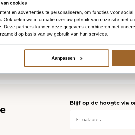
oeigarantie t/m 1 juni (deze bomen en planten kunnen 
 van cookies
pril).
ent en advertenties te personaliseren, om functies voor social
als je wellicht kunt begrijpen kunnen wij geen garanti
. Ook delen we informatie over uw gebruik van onze site met on
orm of vorst), ziekten en plagen, ondeskundig gebruik va
e. Deze partners kunnen deze gegevens combineren met andere i
echte bodemstructuur (doorwortelbaarheid en / of ontw
erzameld op basis van uw gebruik van hun services.
Aanpassen
Blijf op de hoogte via 
ce