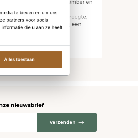
geplant worden tussen 1 november en
 media te bieden en om ons
e geven op weersinvloeden (droogte,
ze partners voor social
n bestrijdingsmiddelen of bij een
nformatie die u aan ze heeft
atering).
Alles toestaan
onze nieuwsbrief
Verzenden