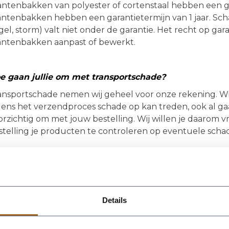
antenbakken van polyester of cortenstaal hebben een gar
antenbakken hebben een garantietermijn van 1 jaar. Scha
el, storm) valt niet onder de garantie. Het recht op garan
antenbakken aanpast of bewerkt.
e gaan jullie om met transportschade?
ansportschade nemen wij geheel voor onze rekening. Wij 
jdens het verzendproces schade op kan treden, ook al g
orzichtig om met jouw bestelling. Wij willen je daarom v
stelling je producten te controleren op eventuele scha
ijg ik ook garantie op planten en bomen?
k op bomen en planten geven wij garantie! Wij staan name
ze bomen en planten. Juist omdat de bomen en planten
Details
komen, weten wij zeker dat ze de juiste zorg gehad he
 planten 2 maanden groeigarantie. Op planten en bomen