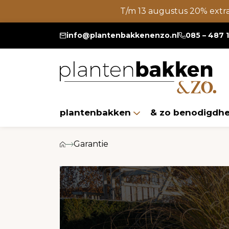
T/m 13 augustus 20% extr
info@plantenbakkenenzo.nl
085 – 487 
plantenbakken
& zo benodigdh
Garantie