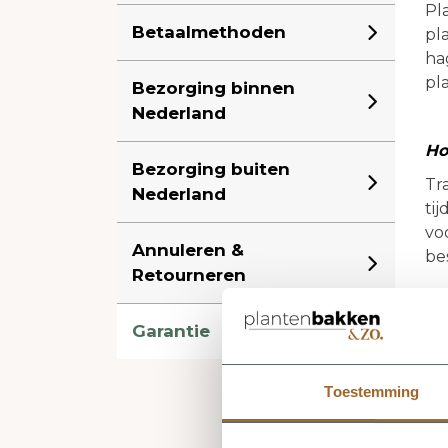
Pl
Betaalmethoden
pl
hag
pl
Bezorging binnen
Nederland
Ho
Bezorging buiten
Tr
Nederland
ti
vo
Annuleren &
be
Retourneren
Kr
Garantie
Oo
on
Toestemming
af
en