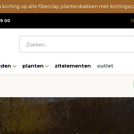
a korting op alle fiberclay plantenbakken met korting
19 00
S
eden
planten
zitelementen
outlet