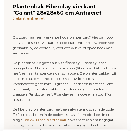
Plantenbak Fiberclay vierkant
"Galant" 28x28x60 cm Antraciet
Galant antraciet
Op zoek naar een vierkante hoge plantenbak? Kies dan voor
de "Galant serie". Vierkante hoge plantenbakken worden veel
geplaatst bij de voordeur, voor een winkel of op de hoek van
een terras.
De plantenbak is gemaakt van fiberclay. Fiberclay is een
mengsel van fiberkorrels en kunstklei (fiberclay). Dit materiaal
heeft een aantal sterkte eigenschappen. De plantenbakken zijn
in combinatie met het gebruik van hydrokorrels
vorstbestendig tot min 10 graden. Daarnaast is het een licht
materiaal, de plantenbakken zijn daarom gemakkelijk te
plaatsen. Tenslotte heeft Fiberclay een mooie en natuurlijke
uitstraling.
De fiberclay plantenbak heeft een afwateringsgat in de bodem.
Zelf een gat boren in de bodem is dus niet nodig. Lees in onze
blog "
Hoe vul ik een plantenbak?
" waarom een drainagegat
belangrijk is. Een dop voor het afwateringsgat hoeft dus niet
gebruikt te worden.