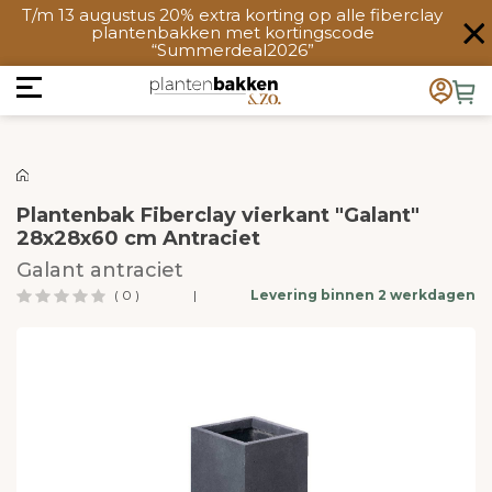
T/m 13 augustus 20% extra korting op alle fiberclay
plantenbakken met kortingscode
“Summerdeal2026”
Plantenbak Fiberclay vierkant "Galant"
28x28x60 cm Antraciet
Galant antraciet
( 0 )
|
Levering binnen 2 werkdagen