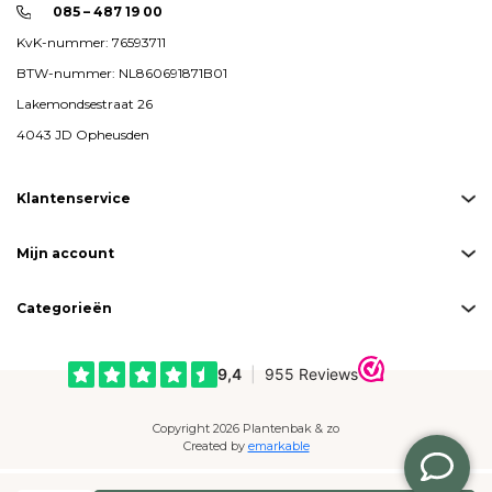
085 – 487 19 00
KvK-nummer: 76593711
BTW-nummer: NL860691871B01
Lakemondsestraat 26
4043 JD Opheusden
Klantenservice
Mijn account
Categorieën
Copyright 2026 Plantenbak & zo
Created by
emarkable
Betaalmogelijkheden: