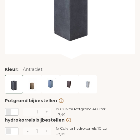
Kleur:
Antraciet
Potgrond bijbestellen
1x
Culvita Potgrond 40 liter
-
+
+
7,49
hydrokorrels bijbestellen
1x
Culvita hydrokorrels 10 Ltr
-
+
+
7,99