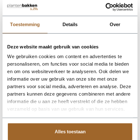
Toestemming
Details
Over
Deze website maakt gebruik van cookies
We gebruiken cookies om content en advertenties te
personaliseren, om functies voor social media te bieden
Op zoek naar een vakkundige
hulp?
en om ons websiteverkeer te analyseren. Ook delen we
Neem contact op of bezoek de showroom!
informatie over uw gebruik van onze site met onze
Stel je vraag
partners voor social media, adverteren en analyse. Deze
partners kunnen deze gegevens combineren met andere
informatie die u aan ze heeft verstrekt of die ze hebben
verzameld op basis van uw gebruik van hun services.
Alles toestaan