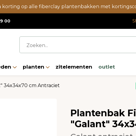
a korting op alle fiberclay plantenbakken met korting
19 00
S
eden
planten
zitelementen
outlet
t" 34x34x70 cm Antraciet
Plantenbak Fi
"Galant" 34x