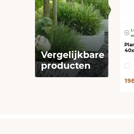
L
w
Pla
40x
Vergelijkbare
producten
19