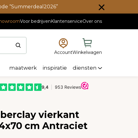
scode “Summerdeal2026”
howroom
Voor bedrijven
Klantenservice
Over ons
Account
Winkelwagen
maatwerk
inspiratie
diensten
berclay vierkant
34x70 cm Antraciet