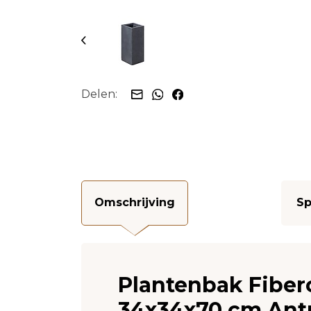
Delen:
Omschrijving
Sp
Plantenbak Fiberc
34x34x70 cm Antr