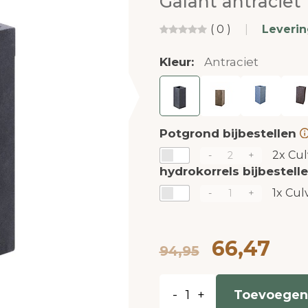
Galant antraciet
( 0 )
|
Leveri
Kleur:
Antraciet
Potgrond bijbestellen
2x
Cul
-
+
hydrokorrels bijbestell
1x
Culv
-
+
66,47
94,95
-
+
Toevoegen