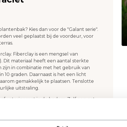
lantenbak? Kies dan voor de "Galant serie".
den veel geplaatst bij de voordeur, voor
erras.
clay. Fiberclay is een mengsel van
). Dit materiaal heeft een aantal sterkte
zijn in combinatie met het gebruik van
n 10 graden. Daarnaast is het een licht
daarom gemakkelijk te plaatsen. Tenslotte
lijke uitstraling.
 afwateringsgat in de bodem. Zelf een gat
. Lees in onze blog "
Hoe vul ik een
gat belangrijk is. Een dop voor het
ruikt te worden.