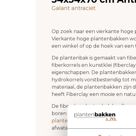
Galant antraciet
Op zoek naar een vierkante hoge p
Vierkante hoge plantenbakken wor
een winkel of op de hoek van een t
De plantenbak is gemaakt van fiber
fiberkorrels en kunstklei (fiberclay
eigenschappen. De plantenbakken 
hydrokorrels vorstbestendig tot mi
materiaal, de plantenbakken zijn 
heeft Fiberclay een mooie en natuur
De fiberclay plantenbak heeft een
boren in de bodem is dus niet nodig
plantenbak?
" waarom een drainage
afwateringsgat hoeft dus niet geb