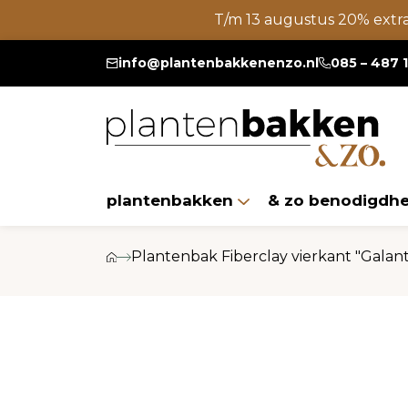
T/m 13 augustus 20% extr
info@plantenbakkenenzo.nl
085 – 487 
plantenbakken
& zo benodigdh
Plantenbak Fiberclay vierkant "Galan