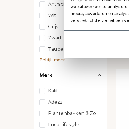
w
Antraciet / zwartgrijs
websiteverkeer te analyseren
Wat
media, adverteren en analys
pla
Wit
verstrekt of die ze hebben v
Grijs
Zwart
99
Taupe
Bekijk meer
Merk
Kalif
Adezz
Plantenbakken & Zo
Luca Lifestyle