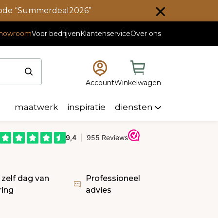
scode “Summerdeal2026”
howroom
Voor bedrijven
Klantenservice
Over ons
Account
Winkelwagen
maatwerk
inspiratie
diensten
 zelf dag van
Professioneel
ring
advies