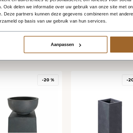
erkdagen
Crèmewit plantenbak 
. Ook delen we informatie over uw gebruik van onze site met on
erUps waterreservoir
maat van aluminium (
e. Deze partners kunnen deze gegevens combineren met andere i
ntenbak 85x26x9 cm
9001 mat)
erzameld op basis van uw gebruik van hun services.
+2
499,95
vanaf
Aanpassen
,95
-20 %
-2