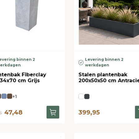
evering binnen 2
Levering binnen 2
erkdagen
werkdagen
ntenbak Fiberclay
Stalen plantenbak
34x70 cm Grijs
200x50x50 cm Antraci
+1
47,48
399,95
5