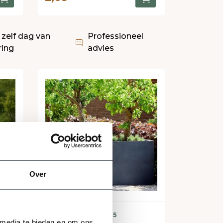
 zelf dag van
Professioneel
ring
advies
Over
n
Levering binnen 5
 media te bieden en om ons