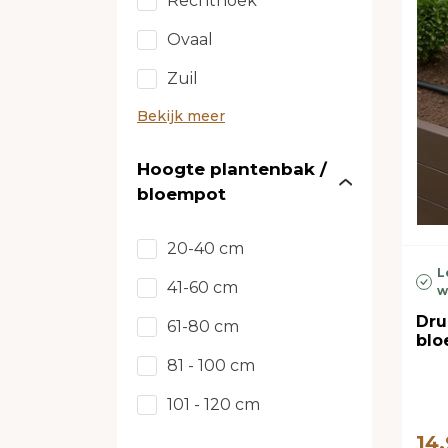
Rechthoek
Ovaal
Zuil
Bekijk meer
Hoogte plantenbak /
bloempot
20-40 cm
L
41-60 cm
w
Dru
61-80 cm
bl
81 - 100 cm
101 - 120 cm
14