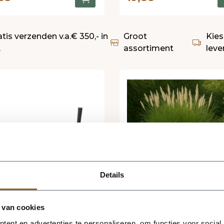
atis verzenden v.a.€ 350,- in
Groot
Kies
L
assortiment
leve
Details
 van cookies
evering binnen 5
Levering binnen 4 weke
ent en advertenties te personaliseren, om functies voor social