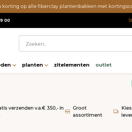
a korting op alle fiberclay plantenbakken met korting
19 00
S
eden
planten
zitelementen
outlet
atis verzenden v.a.€ 350,- in
Groot
Kies
L
assortiment
leve