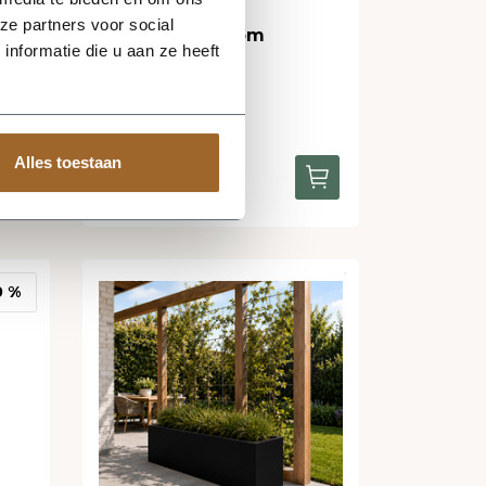
werkdagen
op
ze partners voor social
Oude perenboom
RAL
nformatie die u aan ze heeft
Prijs op
Alles toestaan
aanvraag
0 %