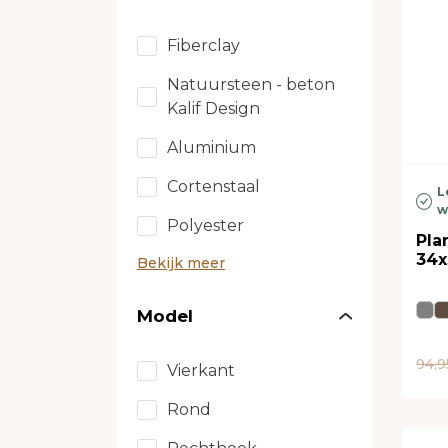
Fiberclay
Natuursteen - beton
Kalif Design
Aluminium
Cortenstaal
L
w
Polyester
Pla
34x
Bekijk meer
Model
94,9
Vierkant
Rond