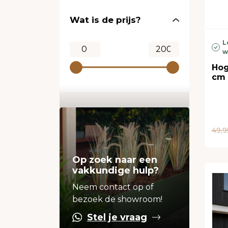
Wat is de prijs?
L
w
Hog
cm 
49,9
Op zoek naar een
vakkundige hulp?
Neem contact op of
bezoek de showroom!
Stel je vraag