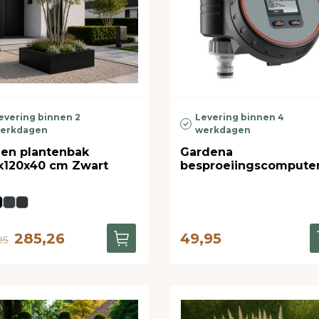
evering binnen 2
Levering binnen 4
erkdagen
werkdagen
len plantenbak
Gardena
x120x40 cm Zwart
besproeiingscompute
285,26
49,95
95