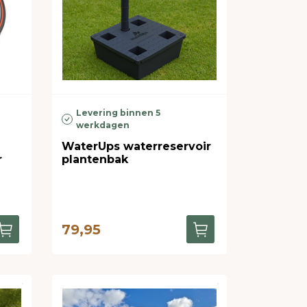
Levering binnen 5
werkdagen
WaterUps waterreservoir
r
plantenbak
79,95