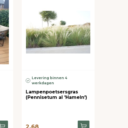
Levering binnen 4
werkdagen
Lampenpoetsersgras
(Pennisetum al 'Hameln')
2,68