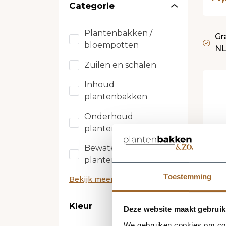
Categorie
Plantenbakken /
Gr
bloempotten
N
Zuilen en schalen
Inhoud
plantenbakken
Onderhoud
plantenbakken
Bewatering
plantenbakken
Toestemming
Bekijk meer
Kleur
Deze website maakt gebruik
L
We gebruiken cookies om cont