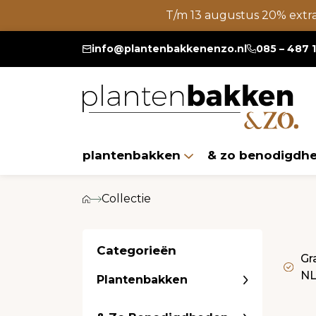
T/m 13 augustus 20% extr
info@plantenbakkenenzo.nl
085 – 487 
plantenbakken
& zo benodigdh
Collectie
Categorieën
Gr
N
Plantenbakken