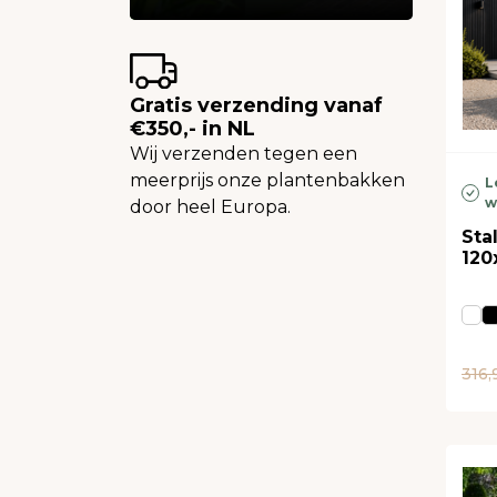
Gratis verzending vanaf
€350,- in NL
Wij verzenden tegen een
meerprijs onze plantenbakken
L
w
door heel Europa.
Sta
120
316,