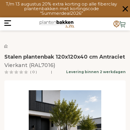
T/m 13 augustus 20% extra korting op alle fiberclay
plantenbakken met kortingscode
“Summerdeal2026”
Stalen plantenbak 120x120x40 cm Antraciet
Vierkant (RAL7016)
( 0 )
|
Levering binnen 2 werkdagen