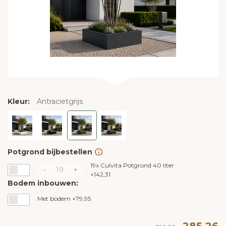
Kleur:
Antracietgrijs
Potgrond bijbestellen
19x
Culvita Potgrond 40 liter
-
+
+
142,31
Bodem inbouwen:
Met bodem +79,95
285,26