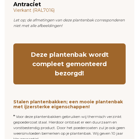
Antraciet
Vierkant (RAL7016)
Let op; de afmetingen van deze plantenbak corresponderen
niet met alle
afbeeldingen!
Deze plantenbak wordt
compleet gemonteerd
bezorgd!
Stalen plantenbakken; een mooie plantenbak
met ijzersterke eigenschappen!
*
Voor deze plantenbakken gebruiken wij thermisch verzinkt
gepoedercoat staal. Hierdoor ontstaat er een duurzaam en
vorstbestendig product. Door het poedercoaten zul je ook geen
weersinvloeden bemerken op je plantenbak. Wij geven 10 jaar
kleurgarantie!