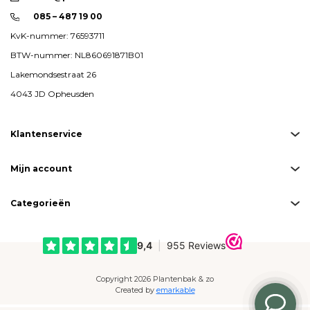
085 – 487 19 00
KvK-nummer: 76593711
BTW-nummer: NL860691871B01
Lakemondsestraat 26
4043 JD Opheusden
Klantenservice
Mijn account
Categorieën
Copyright 2026 Plantenbak & zo
Created by
emarkable