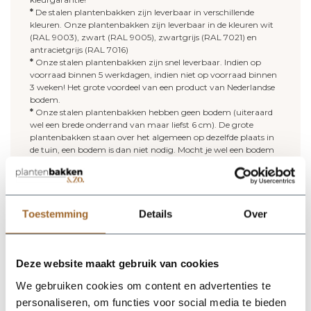
*
De stalen plantenbakken zijn leverbaar in verschillende
kleuren. Onze plantenbakken zijn leverbaar in de kleuren wit
(RAL 9003), zwart (RAL 9005), zwartgrijs (RAL 7021) en
antracietgrijs (RAL 7016)
*
Onze stalen plantenbakken zijn snel leverbaar. Indien op
voorraad binnen 5 werkdagen, indien niet op voorraad binnen
3 weken! Het grote voordeel van een product van Nederlandse
bodem.
*
Onze stalen plantenbakken hebben geen bodem (uiteraard
wel een brede onderrand van maar liefst 6 cm). De grote
plantenbakken staan over het algemeen op dezelfde plaats in
de tuin, een bodem is dan niet nodig. Mocht je wel een bodem
willen? Geen probleem; onze grote plantenbakken zijn ook te
bestellen met bodem. Deze bodem is voorzien van
afwateringsgaten.
*
Vijf jaar garantie op onze stalen plantenbakken!
Toestemming
Details
Over
Meer lezen over onze stalen plantenbakken? Lees gerust
verder
.
Vullen van een grote plantenbak:
Deze website maakt gebruik van cookies
Kies je voor een grote stalen plantenbak zonder bodem? Maak
We gebruiken cookies om content en advertenties te
dan gebruik van potgrond, je hebt geen hydrokorrels nodig.
personaliseren, om functies voor social media te bieden
Voor deze plantenbak heb je ongeveer 19 zakken potgrond