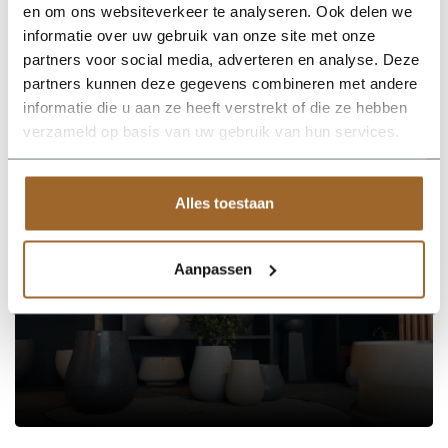
nodig.
en om ons websiteverkeer te analyseren. Ook delen we
informatie over uw gebruik van onze site met onze
Kies je voor een grote plantenbak met bodem? Maak dan
partners voor social media, adverteren en analyse. Deze
gebruik van potgrond en hydrokorrels.
partners kunnen deze gegevens combineren met andere
Deze plantenbakken maken deel uit van ons
informatie die u aan ze heeft verstrekt of die ze hebben
assortiment
plantenbakken voor buiten
!
verzameld op basis van uw gebruik van hun services.
Alles toestaan
Op zoek naar een vakkundige
hulp?
Neem contact op of bezoek de showroom!
Aanpassen
Stel je vraag