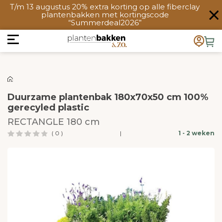
T/m 13 augustus 20% extra korting op alle fiberclay
plantenbakken met kortingscode
“Summerdeal2026”
Duurzame plantenbak 180x70x50 cm 100%
gerecyled plastic
RECTANGLE 180 cm
( 0 )
|
1 - 2 weken