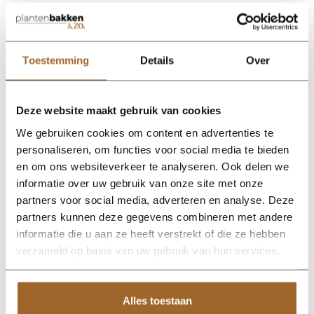
zitting. Vraag gerust naar de mogelijkheden!
Deze duurzame plantenbakken hebben een lange levensduur.
Mocht de duurzame plantenbak uiteindelijk toch afgeschreven
zijn is het mooie van deze plantenbakken dat ze ook weer
Toestemming
Details
Over
100% recyclebaar zijn! 100% Circulair dus.
Deze website maakt gebruik van cookies
We gebruiken cookies om content en advertenties te
personaliseren, om functies voor social media te bieden
en om ons websiteverkeer te analyseren. Ook delen we
Op zoek naar een vakkundige
hulp?
informatie over uw gebruik van onze site met onze
Neem contact op of bezoek de showroom!
partners voor social media, adverteren en analyse. Deze
Stel je vraag
partners kunnen deze gegevens combineren met andere
informatie die u aan ze heeft verstrekt of die ze hebben
verzameld op basis van uw gebruik van hun services.
Alles toestaan