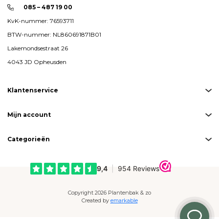
085 – 487 19 00
KvK-nummer: 76593711
BTW-nummer: NL860691871B01
Lakemondsestraat 26
4043 JD Opheusden
Klantenservice
Mijn account
Categorieën
Copyright 2026 Plantenbak & zo
Created by
emarkable