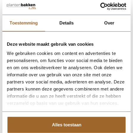
proof!
Wij leveren rechtstreeks vanuit het magazijn van
Luca Lifestyle. Mocht het product niet op voorraad
zijn, nemen we contact met je op.
Toestemming
Details
Over
De Terreno Tall Balloon 74 - Ash Brown van Luca Lifestyle
Deze website maakt gebruik van cookies
brengt direct sfeer, volume en een verzorgde uitstraling in elke
ruimte. Dankzij de hoge bolvorm krijgt deze plantenbak een
We gebruiken cookies om content en advertenties te
herkenbaar silhouet dat mooi combineert met zowel moderne
personaliseren, om functies voor social media te bieden
als natuurlijke interieurs. De kleur asbruin geeft het ontwerp
en om ons websiteverkeer te analyseren. Ook delen we
een rustige, stijlvolle basis en laat groen extra goed tot zijn
recht komen. Het buitenformaat is 74 x 74 x 92 cm, waardoor
informatie over uw gebruik van onze site met onze
de bak voldoende aanwezigheid heeft zonder zijn elegante
partners voor social media, adverteren en analyse. Deze
vorm te verliezen. Praktische kenmerken: plantgat Ø54.5 en
partners kunnen deze gegevens combineren met andere
inhoud 580 liter. De afwerking in fiberglas zorgt voor een luxe
look en maakt deze plantenbak geschikt voor styling in huis,
informatie die u aan ze heeft verstrekt of die ze hebben
op kantoor, op het terras of in de tuin. Combineer meerdere
verzameld op basis van uw gebruik van hun services.
maten of kleuren uit dezelfde serie voor een krachtig en
harmonieus geheel.
Alles toestaan