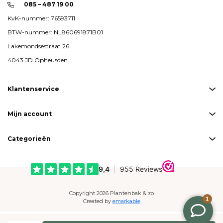
085 – 487 19 00
KvK-nummer: 76593711
BTW-nummer: NL860691871B01
Lakemondsestraat 26
4043 JD Opheusden
Klantenservice
Mijn account
Categorieën
Copyright 2026 Plantenbak & zo
Created by
emarkable
Betaalmogelijkheden: