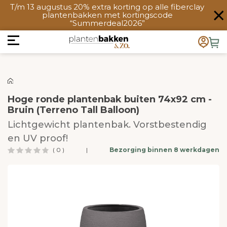
T/m 13 augustus 20% extra korting op alle fiberclay
plantenbakken met kortingscode
“Summerdeal2026”
Hoge ronde plantenbak buiten 74x92 cm -
Bruin (Terreno Tall Balloon)
Lichtgewicht plantenbak. Vorstbestendig
en UV proof!
( 0 )
|
Bezorging binnen 8 werkdagen