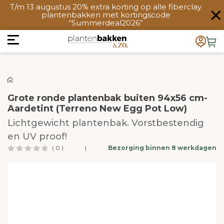
T/m 13 augustus 20% extra korting op alle fiberclay
plantenbakken met kortingscode
“Summerdeal2026”
Grote ronde plantenbak buiten 94x56 cm-
Aardetint (Terreno New Egg Pot Low)
Lichtgewicht plantenbak. Vorstbestendig
en UV proof!
( 0 )
|
Bezorging binnen 8 werkdagen