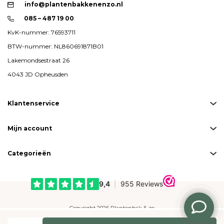
info@plantenbakkenenzo.nl
085 – 487 19 00
KvK-nummer: 76593711
BTW-nummer: NL860691871B01
Lakemondsestraat 26
4043 JD Opheusden
Klantenservice
Mijn account
Categorieën
Copyright 2026 Plantenbak & zo
Created by
emarkable