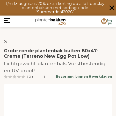
T/m 13 augustus 20% extra korting op alle fiberclay
plantenbakken met kortingscode
“Summerdeal2026”
Grote ronde plantenbak buiten 80x47-
Creme (Terreno New Egg Pot Low)
Lichtgewicht plantenbak. Vorstbestendig
en UV proof!
( 0 )
|
Bezorging binnen 8 werkdagen