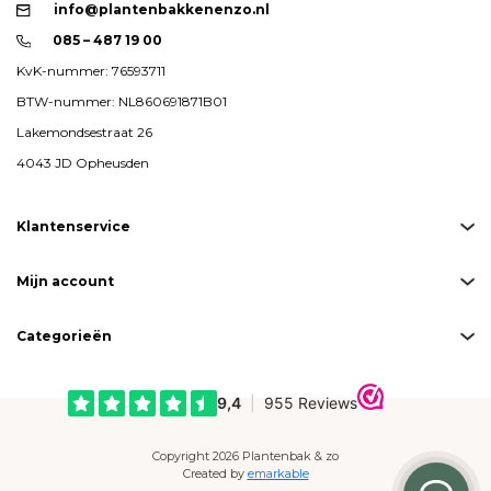
info@plantenbakkenenzo.nl
085 – 487 19 00
KvK-nummer: 76593711
BTW-nummer: NL860691871B01
Lakemondsestraat 26
4043 JD Opheusden
Klantenservice
Mijn account
Categorieën
Copyright 2026 Plantenbak & zo
Created by
emarkable