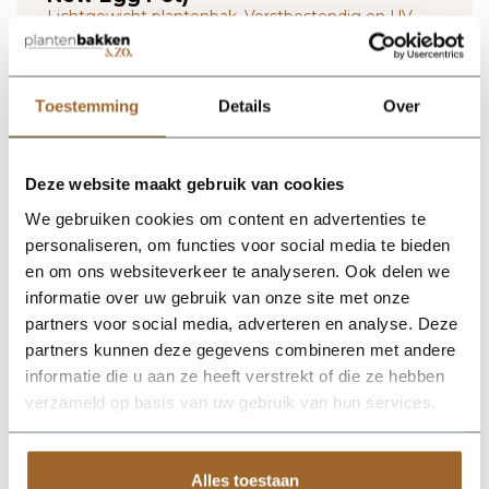
Lichtgewicht plantenbak. Vorstbestendig en UV
proof!
Wij leveren rechtstreeks vanuit het magazijn van
Luca Lifestyle. Mocht het product niet op voorraad
Toestemming
Details
Over
zijn, nemen we contact met je op.
De Terreno New Egg Pot 94 - Sand van Luca Lifestyle brengt
Deze website maakt gebruik van cookies
direct sfeer, volume en een verzorgde uitstraling in elke ruimte.
We gebruiken cookies om content en advertenties te
Dankzij de eivorm krijgt deze plantenbak een herkenbaar
silhouet dat mooi combineert met zowel moderne als
personaliseren, om functies voor social media te bieden
natuurlijke interieurs. De kleur zand geeft het ontwerp een
en om ons websiteverkeer te analyseren. Ook delen we
rustige, stijlvolle basis en laat groen extra goed tot zijn recht
informatie over uw gebruik van onze site met onze
komen. Het buitenformaat is 94 x 94 x 80 cm, waardoor de
bak voldoende aanwezigheid heeft zonder zijn elegante vorm
partners voor social media, adverteren en analyse. Deze
te verliezen. Praktische kenmerken: plantgat Ø83 en inhoud
partners kunnen deze gegevens combineren met andere
378 liter. De afwerking in fiberglas zorgt voor een luxe look en
informatie die u aan ze heeft verstrekt of die ze hebben
maakt deze plantenbak geschikt voor styling in huis, op
kantoor, op het terras of in de tuin. Combineer meerdere
verzameld op basis van uw gebruik van hun services.
maten of kleuren uit dezelfde serie voor een krachtig en
harmonieus geheel.
Alles toestaan