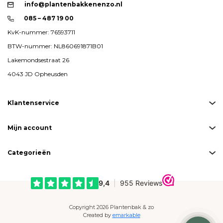
info@plantenbakkenenzo.nl
085 – 487 19 00
KvK-nummer: 76593711
BTW-nummer: NL860691871B01
Lakemondsestraat 26
4043 JD Opheusden
Klantenservice
Mijn account
Categorieën
Copyright 2026 Plantenbak & zo
Created by
emarkable