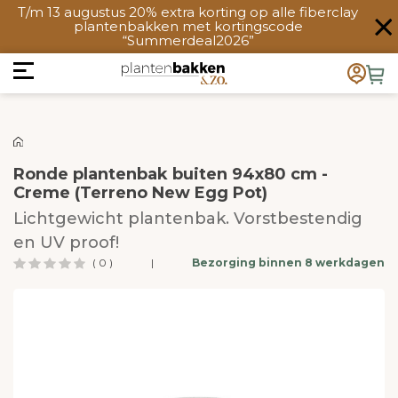
T/m 13 augustus 20% extra korting op alle fiberclay
plantenbakken met kortingscode
“Summerdeal2026”
Ronde plantenbak buiten 94x80 cm -
Creme (Terreno New Egg Pot)
Lichtgewicht plantenbak. Vorstbestendig
en UV proof!
( 0 )
|
Bezorging binnen 8 werkdagen