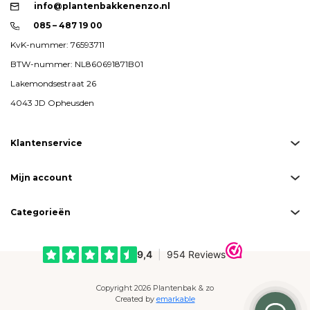
info@plantenbakkenenzo.nl
085 – 487 19 00
KvK-nummer: 76593711
BTW-nummer: NL860691871B01
Lakemondsestraat 26
4043 JD Opheusden
Klantenservice
Mijn account
Categorieën
Copyright 2026 Plantenbak & zo
Created by
emarkable