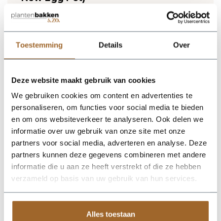
Lichtgewicht plantenbak. Vorstbestendig en UV
proof!
Wij leveren rechtstreeks vanuit het magazijn van
Luca Lifestyle. Mocht het product niet op voorraad
Toestemming
Details
Over
zijn, nemen we contact met je op.
Deze website maakt gebruik van cookies
De Terreno New Egg Pot 65 - Sand van Luca Lifestyle brengt
direct sfeer, volume en een verzorgde uitstraling in elke ruimte.
We gebruiken cookies om content en advertenties te
Dankzij de eivorm krijgt deze plantenbak een herkenbaar
personaliseren, om functies voor social media te bieden
silhouet dat mooi combineert met zowel moderne als
natuurlijke interieurs. De kleur zand geeft het ontwerp een
en om ons websiteverkeer te analyseren. Ook delen we
rustige, stijlvolle basis en laat groen extra goed tot zijn recht
informatie over uw gebruik van onze site met onze
komen. Het buitenformaat is 65 x 65 x 54 cm, waardoor de bak
partners voor social media, adverteren en analyse. Deze
voldoende aanwezigheid heeft zonder zijn elegante vorm te
verliezen. Praktische kenmerken: plantgat Ø55 en inhoud 165
partners kunnen deze gegevens combineren met andere
liter. De afwerking in fiberglas zorgt voor een luxe look en
informatie die u aan ze heeft verstrekt of die ze hebben
maakt deze plantenbak geschikt voor styling in huis, op
verzameld op basis van uw gebruik van hun services.
kantoor, op het terras of in de tuin. Combineer meerdere
maten of kleuren uit dezelfde serie voor een krachtig en
harmonieus geheel.
Alles toestaan