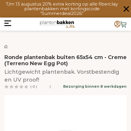
T/m 13 augustus 20% extra korting op alle fiberclay
plantenbakken met kortingscode
“Summerdeal2026”
Ronde plantenbak buiten 65x54 cm - Creme
(Terreno New Egg Pot)
Lichtgewicht plantenbak. Vorstbestendig
en UV proof!
( 0 )
|
Bezorging binnen 8 werkdagen