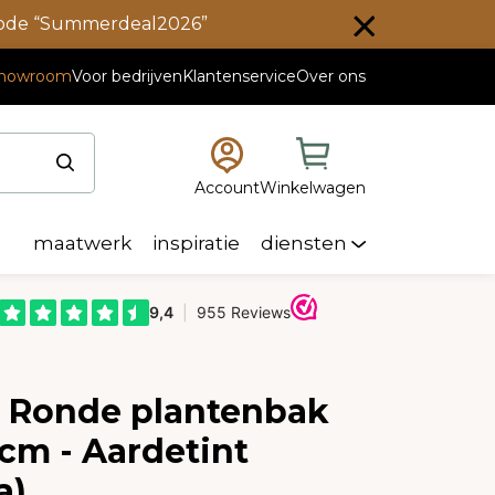
scode “Summerdeal2026”
howroom
Voor bedrijven
Klantenservice
Over ons
Account
Winkelwagen
maatwerk
inspiratie
diensten
e Ronde plantenbak
cm - Aardetint
a)