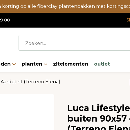
a korting op alle fiberclay plantenbakken met korting
19 00
S
eden
planten
zitelementen
outlet
Aardetint (Terreno Elena)
Luca Lifestyl
buiten 90x57 
(Terreno Elen