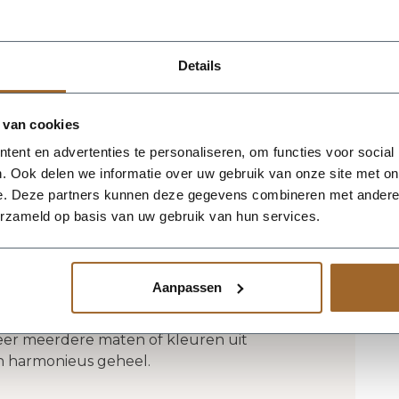
tbestendig en UV proof!
 het magazijn van Luca Lifestyle. Mocht
Details
jn, nemen we contact met je op.
 van cookies
ca Lifestyle brengt direct sfeer, volume en
ent en advertenties te personaliseren, om functies voor social
ruimte. Dankzij de designvorm krijgt deze
. Ook delen we informatie over uw gebruik van onze site met on
uet dat mooi combineert met zowel
e. Deze partners kunnen deze gegevens combineren met andere i
s. De kleur aarde geeft het ontwerp een
erzameld op basis van uw gebruik van hun services.
oen extra goed tot zijn recht komen. Het
, waardoor de bak voldoende aanwezigheid
e verliezen. Praktische kenmerken:
Aanpassen
De afwerking in fiberglas zorgt voor een
 geschikt voor styling in huis, op kantoor,
neer meerdere maten of kleuren uit
en harmonieus geheel.