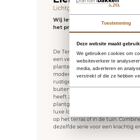
Lichtgewicht plantenbak. Vors
Wij leveren rechtstreeks vanuit
Toestemming
het product niet op voorraad zi
Deze website maakt gebruik
De Terreno Elena 90 - Earth van Lu
We gebruiken cookies om cont
een verzorgde uitstraling in elke 
websiteverkeer te analyseren
plantenbak een herkenbaar silho
media, adverteren en analys
moderne als natuurlijke interieur
verstrekt of die ze hebben v
rustige, stijlvolle basis en laat gr
buitenformaat is 90 x 90 x 57 cm
heeft zonder zijn elegante vorm t
plantgat Ø73 en inhoud 280 liter. 
luxe look en maakt deze plantenbak
op het terras of in de tuin. Combi
dezelfde serie voor een krachtig 