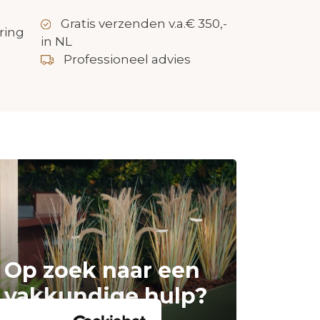
Gratis verzenden v.a.€ 350,-
ring
in NL
Professioneel advies
Op zoek naar een
vakkundige hulp?