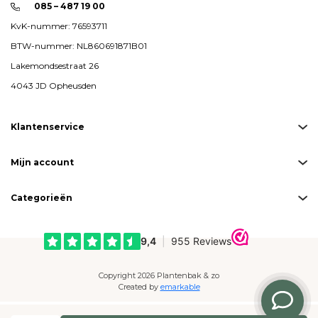
085 – 487 19 00
KvK-nummer: 76593711
BTW-nummer: NL860691871B01
Lakemondsestraat 26
4043 JD Opheusden
Klantenservice
Mijn account
Categorieën
Copyright 2026 Plantenbak & zo
Created by
emarkable
Betaalmogelijkheden: