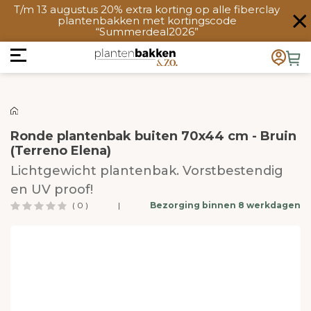
T/m 13 augustus 20% extra korting op alle fiberclay
plantenbakken met kortingscode
“Summerdeal2026”
Ronde plantenbak buiten 70x44 cm - Bruin
(Terreno Elena)
Lichtgewicht plantenbak. Vorstbestendig
en UV proof!
( 0 )
|
Bezorging binnen 8 werkdagen