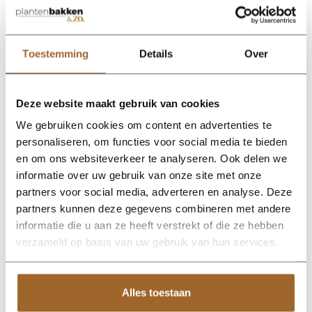
proof!
Wij leveren rechtstreeks vanuit het magazijn van
Luca Lifestyle. Mocht het product niet op voorraad
zijn, nemen we contact met je op.
Toestemming
Details
Over
De Terreno Elena 70 - Ash Brown van Luca Lifestyle brengt
Deze website maakt gebruik van cookies
direct sfeer, volume en een verzorgde uitstraling in elke ruimte.
Dankzij de designvorm krijgt deze plantenbak een herkenbaar
We gebruiken cookies om content en advertenties te
silhouet dat mooi combineert met zowel moderne als
personaliseren, om functies voor social media te bieden
natuurlijke interieurs. De kleur asbruin geeft het ontwerp een
en om ons websiteverkeer te analyseren. Ook delen we
rustige, stijlvolle basis en laat groen extra goed tot zijn recht
komen. Het buitenformaat is 70 x 70 x 44 cm, waardoor de
informatie over uw gebruik van onze site met onze
bak voldoende aanwezigheid heeft zonder zijn elegante vorm
partners voor social media, adverteren en analyse. Deze
te verliezen. Praktische kenmerken: plantgat Ø56 en inhoud
partners kunnen deze gegevens combineren met andere
124 liter. De afwerking in fiberglas zorgt voor een luxe look en
maakt deze plantenbak geschikt voor styling in huis, op
informatie die u aan ze heeft verstrekt of die ze hebben
kantoor, op het terras of in de tuin. Combineer meerdere
verzameld op basis van uw gebruik van hun services.
maten of kleuren uit dezelfde serie voor een krachtig en
harmonieus geheel.
Alles toestaan