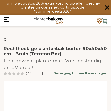
T/m 13 augustus 20% extra korting op alle fiberclay
plantenbakken met kortingscode
“Summerdeal2026”
Rechthoekige plantenbak buiten 90x40x40
cm - Bruin (Terreno Box)
Lichtgewicht plantenbak. Vorstbestendig
en UV proof!
( 0 )
|
Bezorging binnen 8 werkdagen