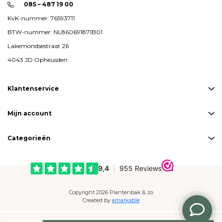
085 – 487 19 00
KvK-nummer: 76593711
BTW-nummer: NL860691871B01
Lakemondsestraat 26
4043 JD Opheusden
Klantenservice
Mijn account
Categorieën
Copyright 2026 Plantenbak & zo
Created by
emarkable
Betaalmogelijkheden: