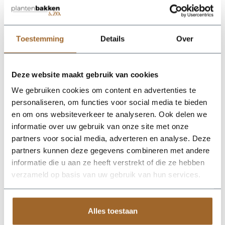
proof!
Wij leveren rechtstreeks vanuit het magazijn van
Luca Lifestyle. Mocht het product niet op voorraad
zijn, nemen we contact met je op.
Toestemming
Details
Over
De Terreno Box 90 - Ash Brown van Luca Lifestyle brengt
Deze website maakt gebruik van cookies
direct sfeer, volume en een verzorgde uitstraling in elke ruimte.
Dankzij de designvorm krijgt deze plantenbak een herkenbaar
We gebruiken cookies om content en advertenties te
silhouet dat mooi combineert met zowel moderne als
personaliseren, om functies voor social media te bieden
natuurlijke interieurs. De kleur asbruin geeft het ontwerp een
en om ons websiteverkeer te analyseren. Ook delen we
rustige, stijlvolle basis en laat groen extra goed tot zijn recht
komen. Het buitenformaat is 90 x 40 x 40 cm, waardoor de
informatie over uw gebruik van onze site met onze
bak voldoende aanwezigheid heeft zonder zijn elegante vorm
partners voor social media, adverteren en analyse. Deze
te verliezen. Praktische kenmerken: plantgat 83x33 en inhoud
partners kunnen deze gegevens combineren met andere
144 liter. De afwerking in fiberglas zorgt voor een luxe look en
maakt deze plantenbak geschikt voor styling in huis, op
informatie die u aan ze heeft verstrekt of die ze hebben
kantoor, op het terras of in de tuin. Combineer meerdere
verzameld op basis van uw gebruik van hun services.
maten of kleuren uit dezelfde serie voor een krachtig en
harmonieus geheel.
Alles toestaan