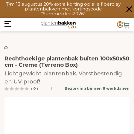
T/m 13 augustus 20% extra korting op alle fiberclay
plantenbakken met kortingscode
“Summerdeal2026”
Rechthoekige plantenbak buiten 100x50x50
cm - Creme (Terreno Box)
Lichtgewicht plantenbak. Vorstbestendig
en UV proof!
( 0 )
|
Bezorging binnen 8 werkdagen