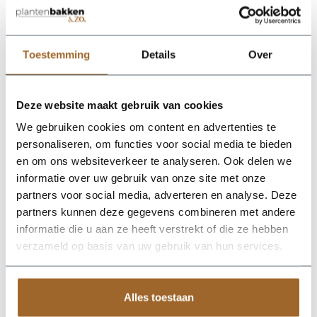
proof!
Wij leveren rechtstreeks vanuit het magazijn van
Luca Lifestyle. Mocht het product niet op voorraad
zijn, nemen we contact met je op.
Toestemming
Details
Over
De Terreno Box 100 - Sand van Luca Lifestyle brengt direct
Deze website maakt gebruik van cookies
sfeer, volume en een verzorgde uitstraling in elke ruimte.
Dankzij de designvorm krijgt deze plantenbak een herkenbaar
We gebruiken cookies om content en advertenties te
silhouet dat mooi combineert met zowel moderne als
personaliseren, om functies voor social media te bieden
natuurlijke interieurs. De kleur zand geeft het ontwerp een
en om ons websiteverkeer te analyseren. Ook delen we
rustige, stijlvolle basis en laat groen extra goed tot zijn recht
komen. Het buitenformaat is 100 x 50 x 50 cm, waardoor de
informatie over uw gebruik van onze site met onze
bak voldoende aanwezigheid heeft zonder zijn elegante vorm
partners voor social media, adverteren en analyse. Deze
te verliezen. Praktische kenmerken: plantgat 92x42 en inhoud
partners kunnen deze gegevens combineren met andere
250 liter. De afwerking in fiberglas zorgt voor een luxe look en
maakt deze plantenbak geschikt voor styling in huis, op
informatie die u aan ze heeft verstrekt of die ze hebben
kantoor, op het terras of in de tuin. Combineer meerdere
verzameld op basis van uw gebruik van hun services.
maten of kleuren uit dezelfde serie voor een krachtig en
harmonieus geheel.
Alles toestaan