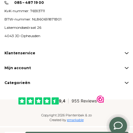
085 – 487 19 00
KvK-nummer: 76593711
BTW-nummer: NL860691871B01
Lakemondsestraat 26
4043 JD Opheusden
Klantenservice
Mijn account
Categorieën
Copyright 2026 Plantenbak & zo
Created by
emarkable
Betaalmogelijkheden: