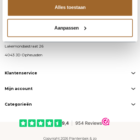
Alles toestaan
info@plantenbakkenenzo.nl
085 – 487 19 00
Aanpassen
KvK-nummer: 76593711
BTW-nummer: NL860691871B01
Lakemondsestraat 26
4043 JD Opheusden
Klantenservice
Mijn account
Categorieën
Copyright 2026 Plantenbak & zo