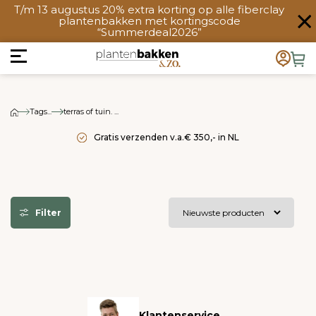
T/m 13 augustus 20% extra korting op alle fiberclay
plantenbakken met kortingscode
“Summerdeal2026”
Tags...
terras of tuin. ...
Gratis verzenden v.a.€ 350,- in NL
Filter
Klantenservice