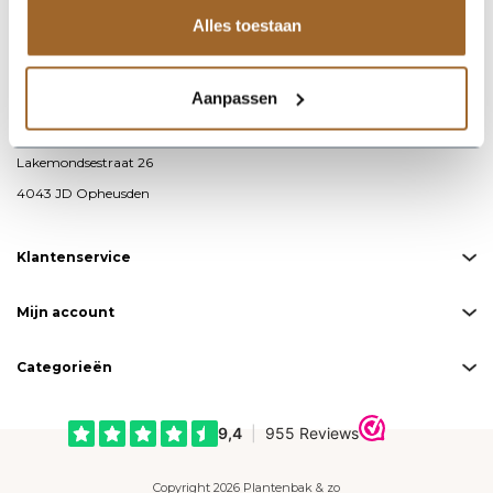
Alles toestaan
info@plantenbakkenenzo.nl
085 – 487 19 00
Aanpassen
KvK-nummer: 76593711
BTW-nummer: NL860691871B01
Lakemondsestraat 26
4043 JD Opheusden
Klantenservice
Mijn account
Categorieën
Copyright 2026 Plantenbak & zo