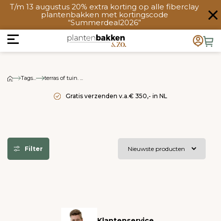
T/m 13 augustus 20% extra korting op alle fiberclay
plantenbakken met kortingscode
“Summerdeal2026”
Tags...
terras of tuin. ...
Gratis verzenden v.a.€ 350,- in NL
Filter
Klantenservice