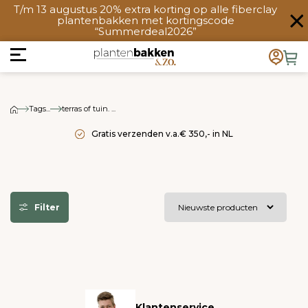
T/m 13 augustus 20% extra korting op alle fiberclay
plantenbakken met kortingscode
“Summerdeal2026”
Tags...
terras of tuin. ...
Gratis verzenden v.a.€ 350,- in NL
Filter
Klantenservice