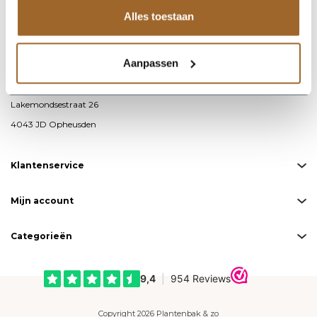
Alles toestaan
info@plantenbakkenenzo.nl
085 – 487 19 00
Aanpassen
KvK-nummer: 76593711
BTW-nummer: NL860691871B01
Lakemondsestraat 26
4043 JD Opheusden
Klantenservice
Mijn account
Categorieën
Copyright 2026 Plantenbak & zo