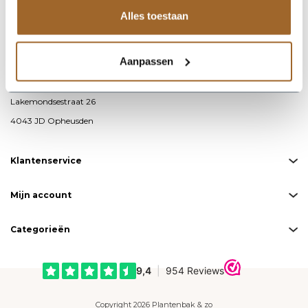
Alles toestaan
info@plantenbakkenenzo.nl
085 – 487 19 00
Aanpassen
KvK-nummer: 76593711
BTW-nummer: NL860691871B01
Lakemondsestraat 26
4043 JD Opheusden
Klantenservice
Mijn account
Categorieën
Copyright 2026 Plantenbak & zo