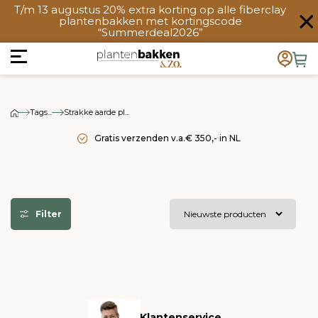
T/m 13 augustus 20% extra korting op alle fiberclay
plantenbakken met kortingscode
“Summerdeal2026”
Tags...
Strakke aarde pl...
Gratis verzenden v.a.€ 350,- in NL
Filter
Klantenservice