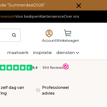
scode “Summerdeal2026”
howroom
Voor bedrijven
Klantenservice
Over ons
Account
Winkelwagen
maatwerk
inspiratie
diensten
 zelf dag van
Professioneel
ring
advies