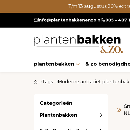
T/m 13 augustus 20% extr
info@plantenbakkenenzo.nl
085 – 487 
plantenbakken
& zo benodigdh
Tags
Moderne antraciet plantenbak 
Categorieën
Gr
N
Plantenbakken