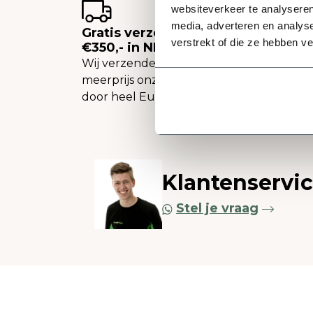
websiteverkeer te analyseren
media, adverteren en analys
Gratis verzending vanaf
verstrekt of die ze hebben v
€350,- in NL
Wij verzenden tegen een
meerprijs onze plantenbakken
door heel Europa.
Klantenservi
Stel je vraag