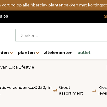
a korting op alle fiberclay plantenbakken met korting
19 00
S
eden
planten
zitelementen
outlet
van Luca Lifestyle
atis verzenden v.a.€ 350,- in
Groot
Kies
L
assortiment
leve