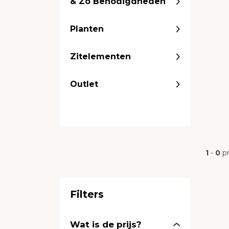
& Zo Benodigdheden
Planten
Zitelementen
Outlet
1
-
0
p
Filters
Wat is de prijs?