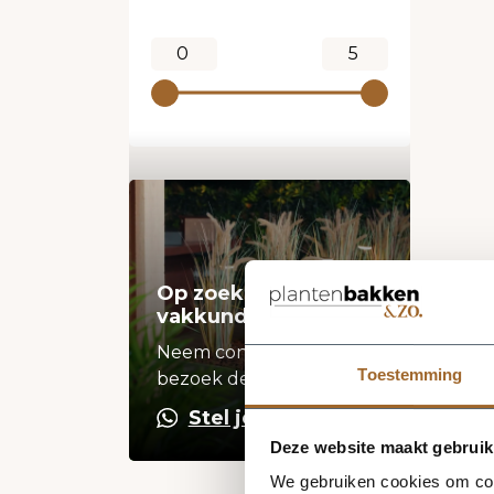
Op zoek naar een
vakkundige hulp?
Neem contact op of
Toestemming
bezoek de showroom!
Stel je vraag
Deze website maakt gebruik
We gebruiken cookies om cont