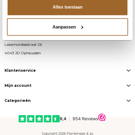
Alles toestaan
info@plantenbakkenenzo.nl
085 – 487 19 00
Aanpassen
KvK-nummer: 76593711
BTW-nummer: NL860691871B01
Lakemondsestraat 26
4043 JD Opheusden
Klantenservice
Mijn account
Categorieën
Copyright 2026 Plantenbak & zo