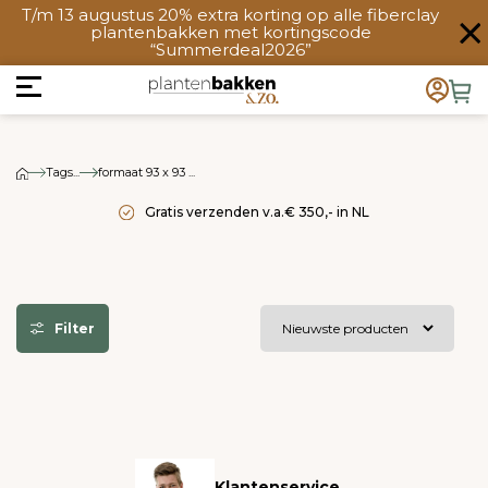
T/m 13 augustus 20% extra korting op alle fiberclay
plantenbakken met kortingscode
“Summerdeal2026”
Tags...
formaat 93 x 93 ...
Gratis verzenden v.a.€ 350,- in NL
Filter
Klantenservice