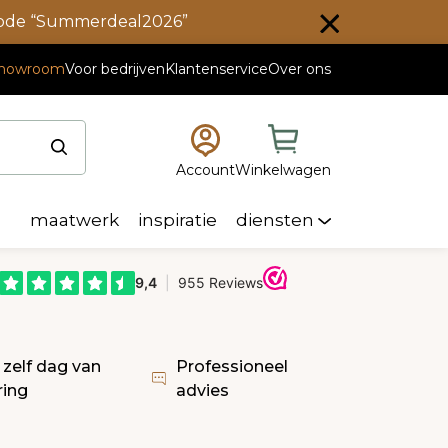
scode “Summerdeal2026”
howroom
Voor bedrijven
Klantenservice
Over ons
Account
Winkelwagen
maatwerk
inspiratie
diensten
 zelf dag van
Professioneel
ring
advies