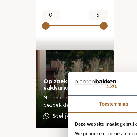
Op zoek naar een
vakkundige hulp?
Neem contact op of
Toestemming
bezoek de showroom!
Stel je vraag
Deze website maakt gebruik
We gebruiken cookies om cont