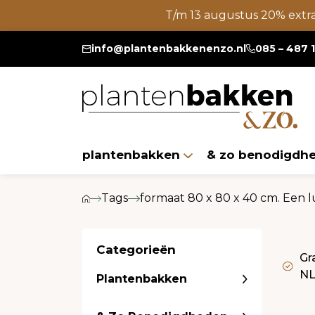
T/m 13 augustus 20% extr
info@plantenbakkenenzo.nl
085 – 487 
plantenbakken
& zo benodigdh
Tags
formaat 80 x 80 x 40 cm. Een l
Categorieën
Gr
N
Plantenbakken