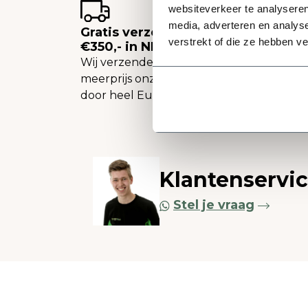
websiteverkeer te analyseren
media, adverteren en analys
Gratis verzending vanaf
verstrekt of die ze hebben v
€350,- in NL
Wij verzenden tegen een
meerprijs onze plantenbakken
door heel Europa.
Klantenservi
Stel je vraag