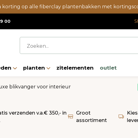
a korting op alle fiberclay plantenbakken met korting
19 00
S
eden
planten
zitelementen
outlet
uxe blikvanger voor interieur
atis verzenden v.a.€ 350,- in
Groot
Kies
L
assortiment
leve