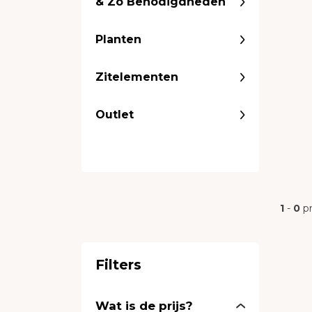
& Zo Benodigdheden
Planten
Zitelementen
Outlet
1
-
0
p
Filters
Wat is de prijs?