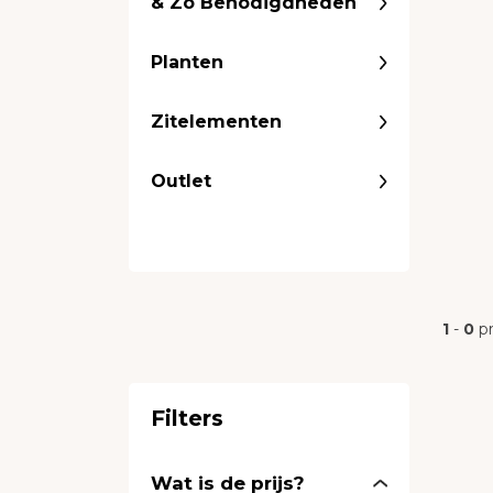
& Zo Benodigdheden
Planten
Zitelementen
Outlet
1
-
0
p
Filters
Wat is de prijs?