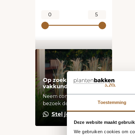
Op zoek naar een
vakkundige hulp?
Neem contact op of
Toestemming
bezoek de showroom!
Stel je vraag
Deze website maakt gebruik
We gebruiken cookies om cont