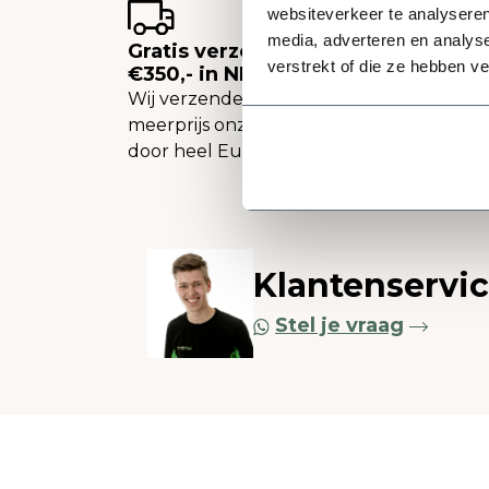
websiteverkeer te analyseren
media, adverteren en analys
Gratis verzending vanaf
verstrekt of die ze hebben v
€350,- in NL
Wij verzenden tegen een
meerprijs onze plantenbakken
door heel Europa.
Klantenservi
Stel je vraag