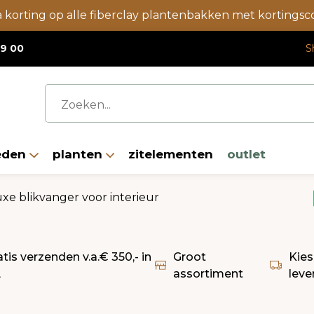
a korting op alle fiberclay plantenbakken met korting
19 00
S
eden
planten
zitelementen
outlet
uxe blikvanger voor interieur
atis verzenden v.a.€ 350,- in
Groot
Kies
L
assortiment
leve