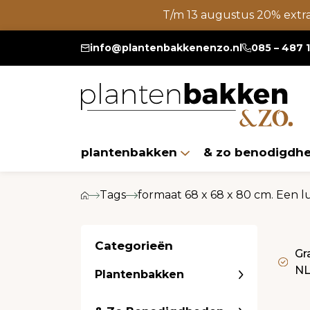
T/m 13 augustus 20% extr
info@plantenbakkenenzo.nl
085 – 487 
plantenbakken
& zo benodigdh
Tags
formaat 68 x 68 x 80 cm. Een l
Categorieën
Gr
N
Plantenbakken