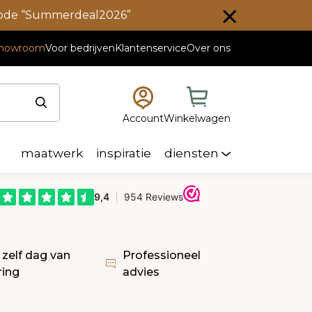
scode “Summerdeal2026”
howroom
Voor bedrijven
Klantenservice
Over ons
Account
Winkelwagen
maatwerk
inspiratie
diensten
 zelf dag van
Professioneel
ring
advies