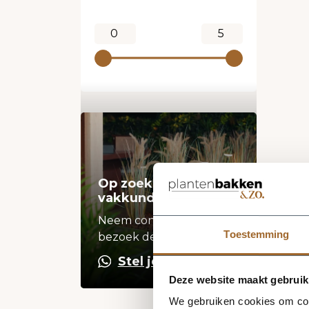
Op zoek naar een
vakkundige hulp?
Neem contact op of
Toestemming
bezoek de showroom!
Stel je vraag
Deze website maakt gebruik
We gebruiken cookies om cont