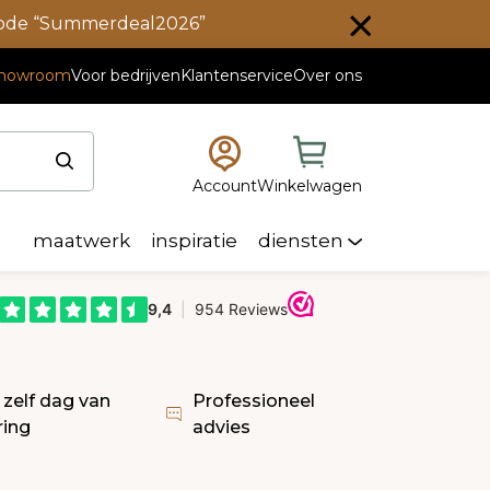
scode “Summerdeal2026”
howroom
Voor bedrijven
Klantenservice
Over ons
Account
Winkelwagen
maatwerk
inspiratie
diensten
 zelf dag van
Professioneel
ring
advies