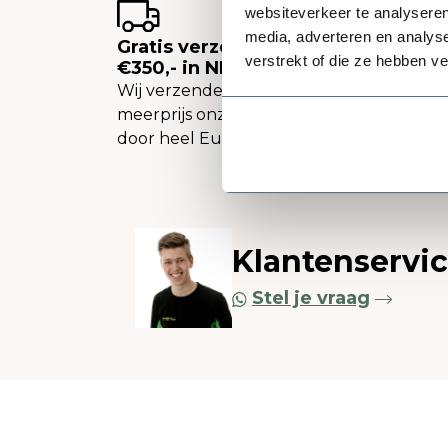
websiteverkeer te analyseren
media, adverteren en analys
Gratis verzending vanaf
verstrekt of die ze hebben v
€350,- in NL
Wij verzenden tegen een
meerprijs onze plantenbakken
door heel Europa.
Klantenservi
Stel je vraag