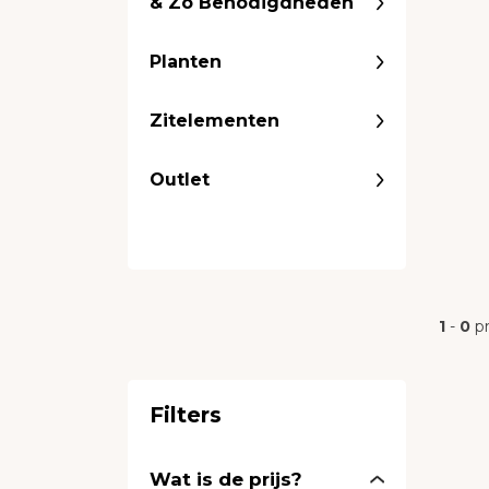
& Zo Benodigdheden
Planten
Zitelementen
Outlet
1
-
0
p
Filters
Wat is de prijs?