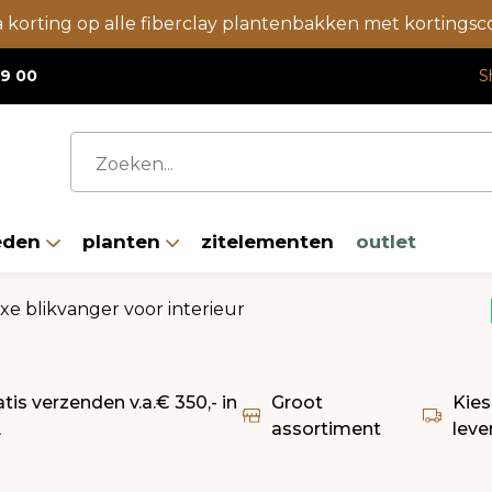
a korting op alle fiberclay plantenbakken met korting
19 00
S
eden
planten
zitelementen
outlet
xe blikvanger voor interieur
atis verzenden v.a.€ 350,- in
Groot
Kies
L
assortiment
leve