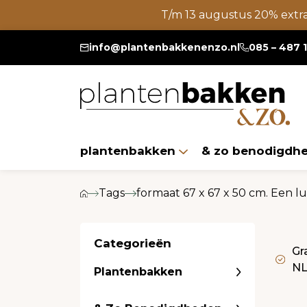
T/m 13 augustus 20% extr
info@plantenbakkenenzo.nl
085 – 487 
plantenbakken
& zo benodigdh
Tags
formaat 67 x 67 x 50 cm. Een lu
Categorieën
Gr
N
Plantenbakken