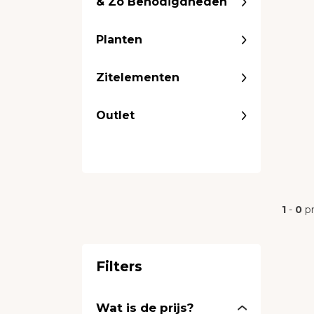
& Zo Benodigdheden
Planten
Zitelementen
Outlet
1
-
0
p
Filters
Wat is de prijs?