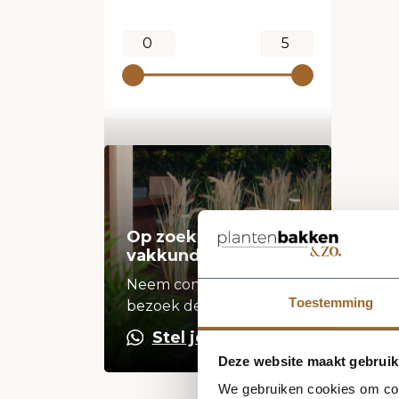
Op zoek naar een
vakkundige hulp?
Neem contact op of
Toestemming
bezoek de showroom!
Stel je vraag
Deze website maakt gebruik
We gebruiken cookies om cont