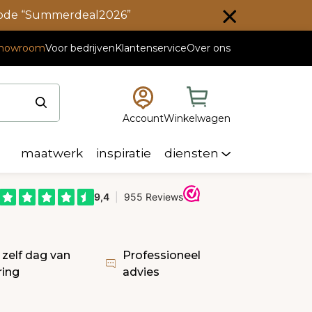
scode “Summerdeal2026”
howroom
Voor bedrijven
Klantenservice
Over ons
Account
Winkelwagen
maatwerk
inspiratie
diensten
 zelf dag van
Professioneel
ring
advies