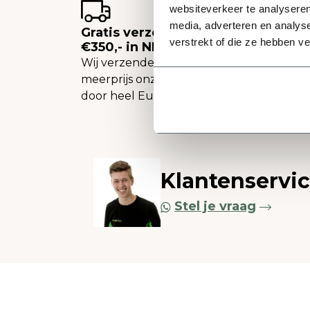
websiteverkeer te analyseren
media, adverteren en analys
Gratis verzending vanaf
verstrekt of die ze hebben v
€350,- in NL
Wij verzenden tegen een
meerprijs onze plantenbakken
door heel Europa.
Klantenservi
Stel je vraag