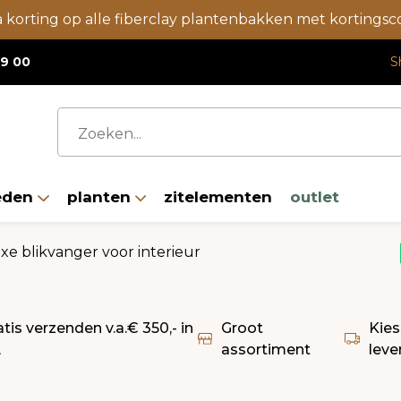
a korting op alle fiberclay plantenbakken met korting
19 00
S
eden
planten
zitelementen
outlet
xe blikvanger voor interieur
atis verzenden v.a.€ 350,- in
Groot
Kies
L
assortiment
leve