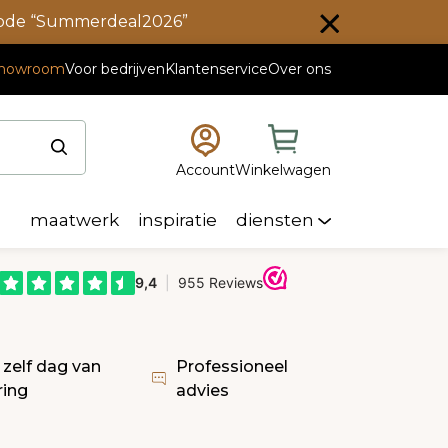
scode “Summerdeal2026”
howroom
Voor bedrijven
Klantenservice
Over ons
Account
Winkelwagen
maatwerk
inspiratie
diensten
 zelf dag van
Professioneel
ring
advies