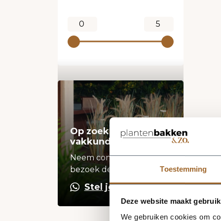
Op zoek naar een
vakkundige hulp?
Neem contact op of
bezoek de showroom!
Toestemming
Stel je vraag
Deze website maakt gebruik
We gebruiken cookies om cont