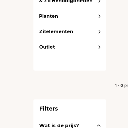
& Zo Benodigdheden
Planten
Zitelementen
Outlet
1
-
0
p
Filters
Wat is de prijs?