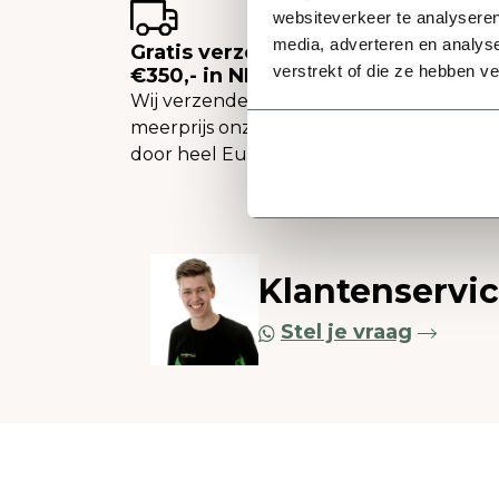
websiteverkeer te analyseren
media, adverteren en analys
Gratis verzending vanaf
verstrekt of die ze hebben v
€350,- in NL
Wij verzenden tegen een
meerprijs onze plantenbakken
door heel Europa.
Klantenservi
Stel je vraag