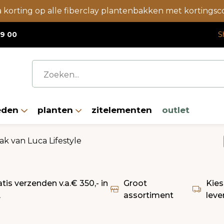
a korting op alle fiberclay plantenbakken met korting
19 00
S
eden
planten
zitelementen
outlet
k van Luca Lifestyle
atis verzenden v.a.€ 350,- in
Groot
Kies
L
assortiment
leve