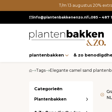
T/m 13 augustus 20% extr
info@plantenbakkenenzo.nl
085 – 487 
plantenbakken
& zo benodigdh
Tags
Elegante camel sand plantenba
Categorieën
Gr
N
Plantenbakken