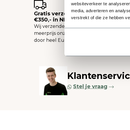
websiteverkeer te analyseren
media, adverteren en analys
Gratis verzending vanaf
verstrekt of die ze hebben v
€350,- in NL
Wij verzenden tegen een
meerprijs onze plantenbakken
door heel Europa.
Klantenservi
Stel je vraag