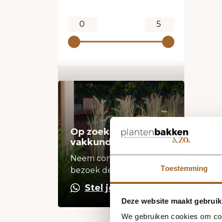
Op zoek naar een
vakkundige hulp?
Neem contact op of
Toestemming
bezoek de showroom!
Stel je vraag
Deze website maakt gebruik
We gebruiken cookies om cont