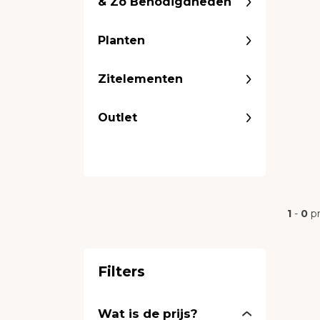
& Zo Benodigdheden
Planten
Zitelementen
Outlet
1
-
0
p
Filters
Wat is de prijs?