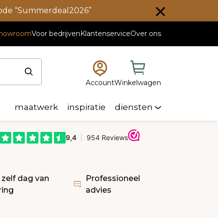
scode “Summerdeal2026”
howroom
Voor bedrijven
Klantenservice
Over ons
Account
Winkelwagen
maatwerk
inspiratie
diensten
 zelf dag van
Professioneel
ring
advies