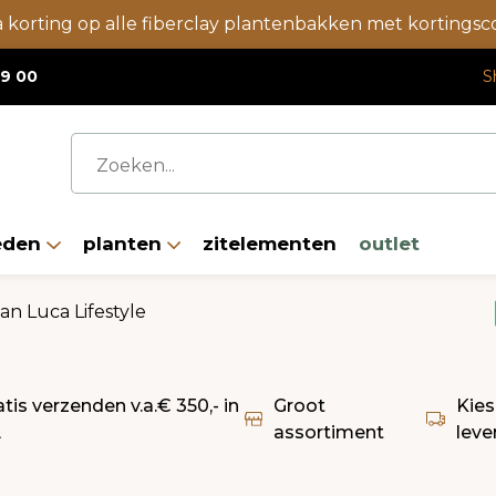
a korting op alle fiberclay plantenbakken met korting
19 00
S
eden
planten
zitelementen
outlet
n Luca Lifestyle
atis verzenden v.a.€ 350,- in
Groot
Kies
L
assortiment
leve