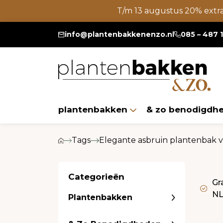
T/m 13 augustus 20% extr
info@plantenbakkenenzo.nl
085 – 487 
plantenbakken
& zo benodigdh
Tags
Elegante asbruin plantenbak va
Categorieën
Gr
N
Plantenbakken