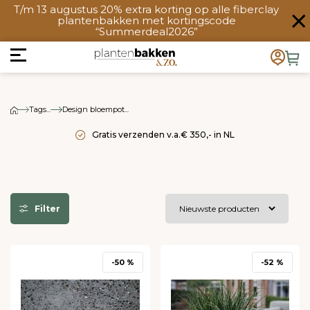
T/m 13 augustus 20% extra korting op alle fiberclay
plantenbakken met kortingscode
“Summerdeal2026”
Tags...
Design bloempot...
Gratis verzenden v.a.€ 350,- in NL
Filter
-50 %
-52 %