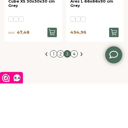
Cube XS 30x30x30 cm
Ares L 66x66x90 cm
Grey
Grey
47,48
494,96
98,95
1
2
3
4
9,4
Klantenservice
Stel je vraag
Blijf op de hoogte via onze nieuwsbrief