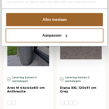
350,97
494,96
467,96
verzameld op basis van uw gebruik van hun services.
Alles toestaan
Aanpassen
Levering binnen 2
Levering binnen 2
werkdagen
werkdagen
Ares M 44x44x60 cm
Diana XXL 120x91 cm
Anthracite
Grey