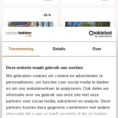
-25 %
Toestemming
Details
Over
Deze website maakt gebruik van cookies
We gebruiken cookies om content en advertenties te
Levering binnen 2
Levering binnen 2
personaliseren, om functies voor social media te bieden
werkdagen
werkdagen
en om ons websiteverkeer te analyseren. Ook delen we
Odin XL 110x43x55 cm
Ares L 66x66x90 cm
Anthracite
Off-White
informatie over uw gebruik van onze site met onze
partners voor social media, adverteren en analyse. Deze
partners kunnen deze gegevens combineren met andere
informatie die u aan ze heeft verstrekt of die ze hebben