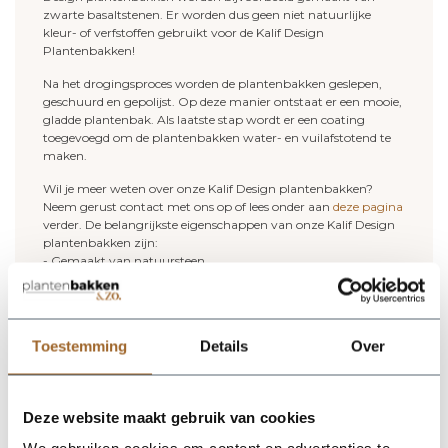
zwarte basaltstenen. Er worden dus geen niet natuurlijke
kleur- of verfstoffen gebruikt voor de Kalif Design
Plantenbakken!
Na het drogingsproces worden de plantenbakken geslepen,
geschuurd en gepolijst. Op deze manier ontstaat er een mooie,
gladde plantenbak. Als laatste stap wordt er een coating
toegevoegd om de plantenbakken water- en vuilafstotend te
maken.
Wil je meer weten over onze Kalif Design plantenbakken?
Neem gerust contact met ons op of lees onder aan
deze pagina
verder. De belangrijkste eigenschappen van onze Kalif Design
plantenbakken zijn:
- Gemaakt van natuursteen
- 100% handwerk
- Minder dan 2% chemicaliën
- De plantenbakken zijn in combinatie met het gebruik van
hydrokorrels vorstbestendig tot min 10 graden.
Toestemming
Details
Over
- Voor zowel binnen als buiten te gebruiken
(buiten dient er een afwateringsgat geboord te worden)
- 2 jaar garantie (aflopend)!
Deze website maakt gebruik van cookies
De plantenbakken en bloempotten van Kalif Design noemen
wij met recht "Natuurlijke Kunstwerken"! Bij natuurlijke