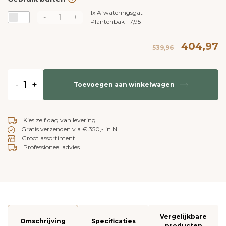
1x
Afwateringsgat
-
+
Plantenbak
+
7,95
404,97
539,96
-
+
Toevoegen aan winkelwagen
Kies zelf dag van levering
Gratis verzenden v.a.€ 350,- in NL
Groot assortiment
Professioneel advies
Vergelijkbare
Omschrijving
Specificaties
producten