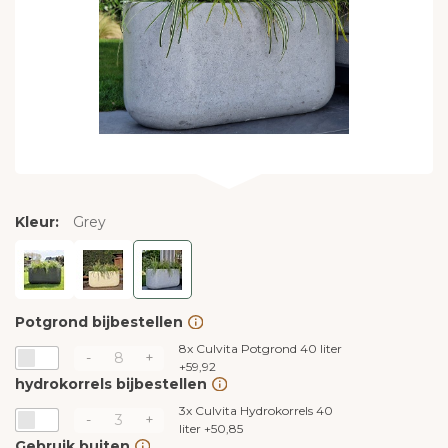
Kleur:
Grey
Potgrond bijbestellen
8x
Culvita Potgrond 40 liter
-
+
+
59,92
hydrokorrels bijbestellen
3x
Culvita Hydrokorrels 40
-
+
liter
+
50,85
Gebruik buiten