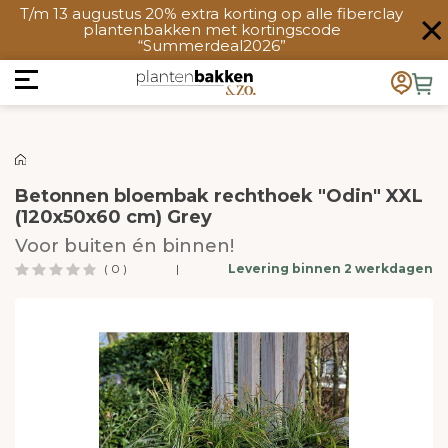
T/m 13 augustus 20% extra korting op alle fiberclay
plantenbakken met kortingscode
“Summerdeal2026”
Betonnen bloembak rechthoek "Odin" XXL
(120x50x60 cm) Grey
Voor buiten én binnen!
( 0 )
|
Levering binnen 2 werkdagen