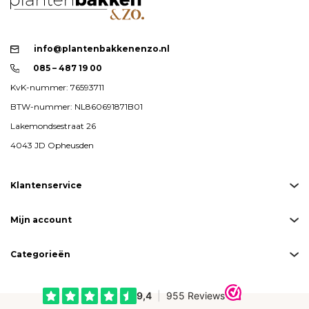
info@plantenbakkenenzo.nl
085 – 487 19 00
KvK-nummer: 76593711
BTW-nummer: NL860691871B01
Lakemondsestraat 26
4043 JD Opheusden
Klantenservice
Mijn account
Categorieën