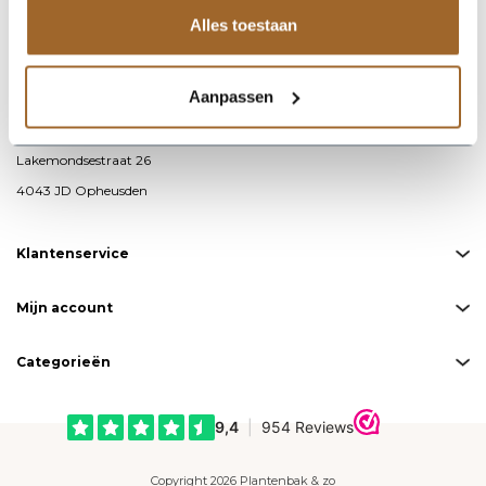
Alles toestaan
info@plantenbakkenenzo.nl
085 – 487 19 00
Aanpassen
KvK-nummer: 76593711
BTW-nummer: NL860691871B01
Lakemondsestraat 26
4043 JD Opheusden
Klantenservice
Mijn account
Categorieën
Copyright 2026 Plantenbak & zo