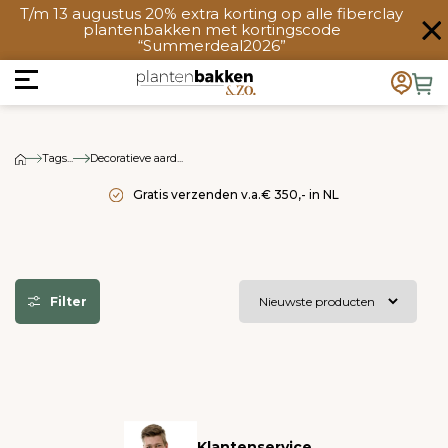
T/m 13 augustus 20% extra korting op alle fiberclay
plantenbakken met kortingscode
“Summerdeal2026”
Tags...
Decoratieve aard...
Gratis verzenden v.a.€ 350,- in NL
Filter
Klantenservice