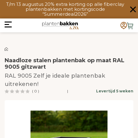
T/m 13 augustus 20% extra korting op alle fiberclay
plantenbakken met kortingscode
“Summerdeal2026”
Naadloze stalen plantenbak op maat RAL
9005 gitzwart
RAL 9005 Zelf je ideale plantenbak
uitrekenen!
( 0 )
|
Levertijd 5 weken