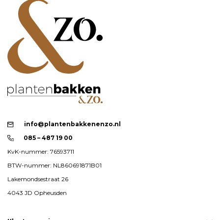
info@plantenbakkenenzo.nl
085 – 487 19 00
KvK-nummer: 76593711
BTW-nummer: NL860691871B01
Lakemondsestraat 26
4043 JD Opheusden