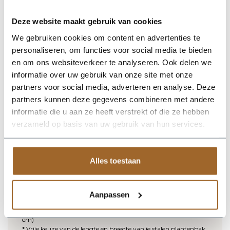
Deze website maakt gebruik van cookies
Volledig gemonteerd geleverd
We gebruiken cookies om content en advertenties te
Een groot voordeel van onze naadloze stalen plantenbakken is
dat ze compleet gemonteerd geleverd worden. Je hoeft dus
personaliseren, om functies voor social media te bieden
geen onderdelen zelf in elkaar te zetten; wij nemen het werk
en om ons websiteverkeer te analyseren. Ook delen we
uit handen, zodat je direct je plantenbak kunt plaatsen.
informatie over uw gebruik van onze site met onze
Standaard leveren wij je stalen plantenbak zonder bodem.
partners voor social media, adverteren en analyse. Deze
Zoek je een bodem voor onder je stalen plantenbakken?
partners kunnen deze gegevens combineren met andere
Bijvoorbeeld omdat je stalen plantenbak op je balkon komt te
informatie die u aan ze heeft verstrekt of die ze hebben
staan? Of op je terras als terrasafscheiding? Geen probleem;
neem contact met ons op voor de meerprijs. Wij leveren je
verzameld op basis van uw gebruik van hun services.
stalen plantenbak dan gewoon met bodem.
Alles toestaan
Ontwerpvrijheid en kleurkeuze
Doordat we jouw stalen plantenbak speciaal voor jou op maat
maken, kun je jouw stalen plantenbakken volledig aanpassen
aan je wensen:
Aanpassen
* Vrije keuze van de hoogte van je stalen plantenbak (tot 100
cm)
* Vrije keuze van de lengte en breedte van je stalen plantenbak