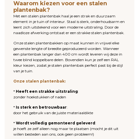
Waarom kiezen voor een stalen
plantenbak?
Met een stalen plantenbak haal je een strak en duurzaam
element in je tuin of interieur. Staal is sterk, onderhoudsarm en
leent zich uitstekend voor een moderne uitstraling. Door de
naadloze afwerking ontstaat er een strakke stalen plantenbak.
Onze stalen plantenbakken op maat kunnen in vrijwel elke
gewenste lengte of breedte geproduceerd worden. Wanneer
een plantenbak langer dan 400 cm wordt leveren wij deze in
twee blind koppelbare delen. Bovendien kun je zelf een RAL
kleur kiezen, zodat je stalen plantenbak perfect past bij de stijl
van je tuin.
Onze stalen plantenbak:
*
Heeft een strakke uitstraling
:
zonder hoekstukken of naden
*
Is sterk en betrouwbaar
:
door het gebruik van de juiste materiaaldikte
*
Wordt volledig gemonteerd geleverd
:
je hoeft ze zelf alleen nog maar te plaatsen (mocht je dit uit
willen besteden aan ons, ook geen probleem!)