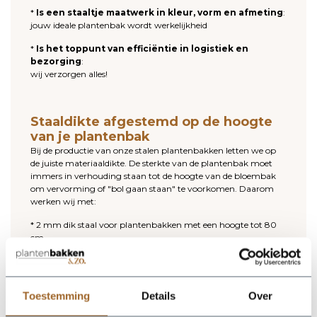
*
Is een staaltje maatwerk in kleur, vorm en afmeting
:
jouw ideale plantenbak wordt werkelijkheid
*
Is het toppunt van efficiëntie in logistiek en
bezorging
:
wij verzorgen alles!
Staaldikte afgestemd op de hoogte
van je plantenbak
Bij de productie van onze stalen plantenbakken letten we op
de juiste materiaaldikte. De sterkte van de plantenbak moet
immers in verhouding staan tot de hoogte van de bloembak
om vervorming of "bol gaan staan" te voorkomen. Daarom
werken wij met:
* 2 mm dik staal voor plantenbakken met een hoogte tot 80
cm
* 3 mm dik staal voor plantenbakken met een hoogte vanaf
80 cm
Toestemming
Details
Over
Deze diktes zijn zorgvuldig getest en bewezen voldoende voor
normale toepassingen van plantenbakken.