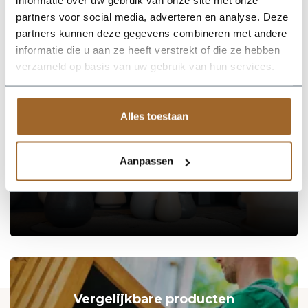
informatie over uw gebruik van onze site met onze
Neem voor levering in Belgie even contact met ons op.
partners voor social media, adverteren en analyse. Deze
Gezien de afmetingen gelden hiervoor andere tarieven.
partners kunnen deze gegevens combineren met andere
informatie die u aan ze heeft verstrekt of die ze hebben
verzameld op basis van uw gebruik van hun services.
Op zoek naar een vakkundige
hulp?
Alles toestaan
Neem contact op of bezoek de showroom!
Stel je vraag
Aanpassen
Vergelijkbare producten