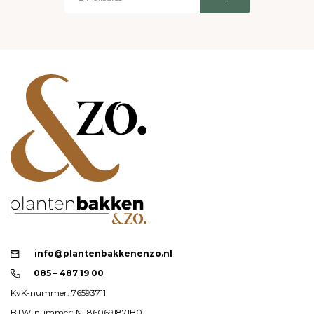
info@plantenbakkenenzo.nl
085 – 487 19 00
KvK-nummer: 76593711
BTW-nummer: NL860691871B01