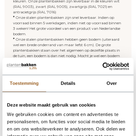
kleuren. Onze plantenbakken zijn leverbaar in de kleuren wit
(RAL 9003), zwart (RAL 9005), zwartgrijs (RAL 7021) en
antracietgrijs (RAL 7016)
*
Onze stalen plantenbakken zijn snel leverbaar. Indien op
voorraad binnen 5 werkdagen, indien niet op voorraad binnen
3 weken! Het grote voordeel van een product van Nederlandse
bodem.
*
Onze stalen plantenbakken hebben geen bodem (uiteraard
wel een brede onderrand van maar liefst 6 cm). De grote
plantenbakken staan over het algemeen op dezelfde plaats in
de tuin, een bodem is dan niet nodig. Mocht je wel een bodem
willen? Geen probleem; onze grote plantenbakken zijn op
aanvraag ook te bestellen met bodem. Deze bodem is voorzien
van afwateringsgaten.
*
Vijf jaar garantie op onze stalen plantenbakken!
Toestemming
Details
Over
Meer lezen over onze stalen plantenbakken? Lees gerust
verder
.
Vullen van een grote plantenbak:
Deze website maakt gebruik van cookies
Kies je voor een grote stalen plantenbak zonder bodem? Maak
We gebruiken cookies om content en advertenties te
dan gebruik van potgrond, je hebt geen hydrokorrels nodig.
personaliseren, om functies voor social media te bieden
Voor deze plantenbak heb je ongeveer 26 zakken potgrond
en om ons websiteverkeer te analyseren. Ook delen we
nodig.