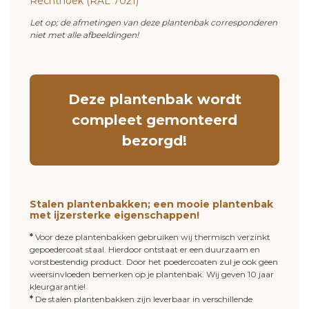
Rechthoek (RAL 7021)
Let op; de afmetingen van deze plantenbak corresponderen
niet met alle afbeeldingen!
Deze plantenbak wordt
compleet gemonteerd
bezorgd!
Stalen plantenbakken; een mooie plantenbak
met ijzersterke eigenschappen!
*
Voor deze plantenbakken gebruiken wij thermisch verzinkt
gepoedercoat staal. Hierdoor ontstaat er een duurzaam en
vorstbestendig product. Door het poedercoaten zul je ook geen
weersinvloeden bemerken op je plantenbak. Wij geven 10 jaar
kleurgarantie!
*
De stalen plantenbakken zijn leverbaar in verschillende