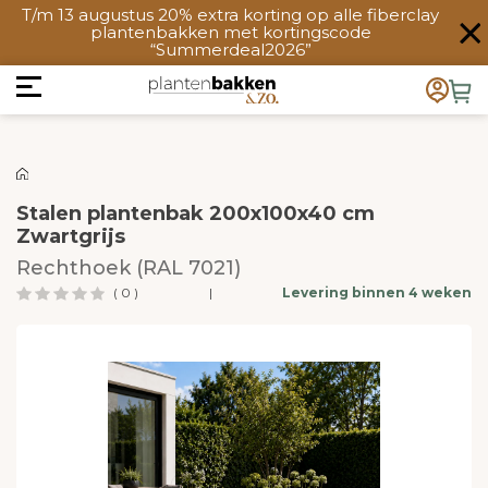
T/m 13 augustus 20% extra korting op alle fiberclay
plantenbakken met kortingscode
“Summerdeal2026”
Stalen plantenbak 200x100x40 cm
Zwartgrijs
Rechthoek (RAL 7021)
( 0 )
|
Levering binnen 4 weken