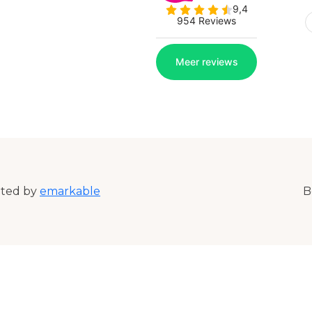
ated by
emarkable
B