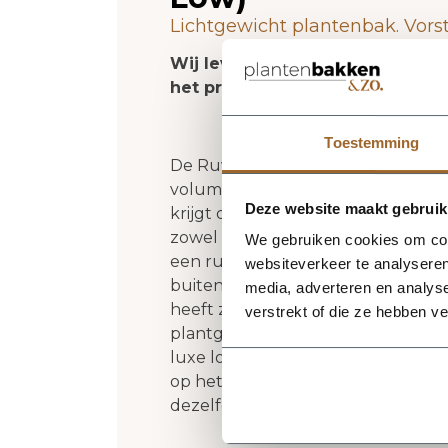
Lichtgewicht plantenbak. Vors
Wij leveren rechtstreeks vanuit
het product niet op voorraad zi
Toestemming
De Ruvido Organic Low 93 - Clay va
volume en een verzorgde uitstralin
Deze website maakt gebruik
krijgt deze plantenbak een herke
zowel moderne als natuurlijke inte
We gebruiken cookies om cont
een rustige, stijlvolle basis en laa
websiteverkeer te analyseren
buitenformaat is 93 x 93 x 50 cm
media, adverteren en analys
heeft zonder zijn elegante vorm t
verstrekt of die ze hebben v
plantgat Ø66-85 en inhoud 249 lite
luxe look en maakt deze plantenbak
op het terras of in de tuin. Combi
dezelfde serie voor een krachtig 