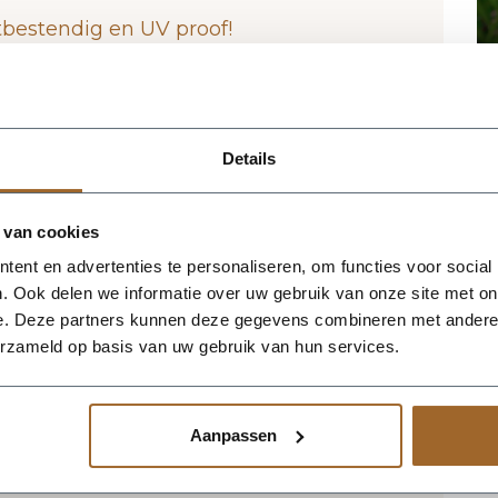
tbestendig en UV proof!
 het magazijn van Luca Lifestyle. Mocht
jn, nemen we contact met je op.
Details
n Luca Lifestyle brengt direct sfeer,
g in elke ruimte. Dankzij de lage vorm
 van cookies
nbaar silhouet dat mooi combineert met
rieurs. De kleur klei geeft het ontwerp
ent en advertenties te personaliseren, om functies voor social
t groen extra goed tot zijn recht komen. Het
. Ook delen we informatie over uw gebruik van onze site met on
, waardoor de bak voldoende aanwezigheid
e. Deze partners kunnen deze gegevens combineren met andere i
e verliezen. Praktische kenmerken:
erzameld op basis van uw gebruik van hun services.
r. De afwerking in fiberglas zorgt voor een
 geschikt voor styling in huis, op kantoor,
neer meerdere maten of kleuren uit
Aanpassen
en harmonieus geheel.