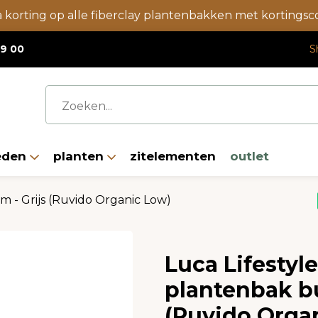
a korting op alle fiberclay plantenbakken met korting
19 00
S
eden
planten
zitelementen
outlet
 - Grijs (Ruvido Organic Low)
Luca Lifestyl
plantenbak bu
(Ruvido Orga