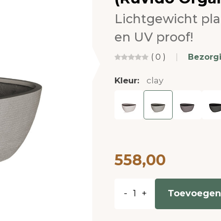
Lichtgewicht pl
en UV proof!
( 0 )
|
Bezorg
Kleur:
clay
558,00
-
+
Toevoegen