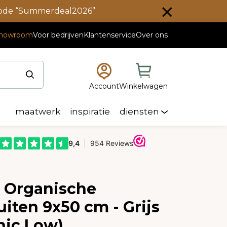
scode “Summerdeal2026”
howroom
Voor bedrijven
Klantenservice
Over ons
Account
Winkelwagen
maatwerk
inspiratie
diensten
e Organische
iten 9x50 cm - Grijs
nic Low)