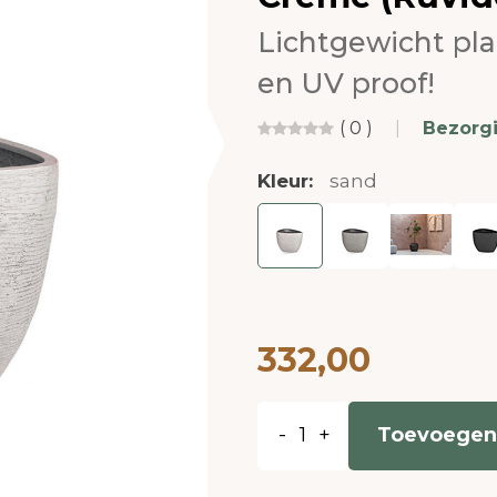
Lichtgewicht pl
en UV proof!
( 0 )
|
Bezorg
Kleur:
sand
332,00
-
+
Toevoegen