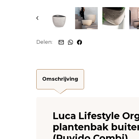
Delen:
Omschrijving
Luca Lifestyle O
plantenbak buite
(Ruvido Combi)