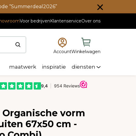
scode “Summerdeal2026”
howroom
Voor bedrijven
Klantenservice
Over ons
Account
Winkelwagen
maatwerk
inspiratie
diensten
e Organische vorm
uiten 67x50 cm -
o Combi)