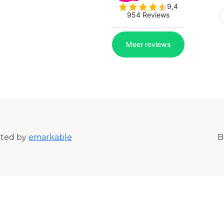
ated by
emarkable
B