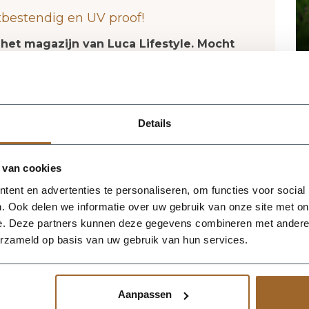
tbestendig en UV proof!
 het magazijn van Luca Lifestyle. Mocht
jn, nemen we contact met je op.
ca Lifestyle brengt direct sfeer, volume
Details
ke ruimte. Dankzij de designvorm krijgt
silhouet dat mooi combineert met zowel
s. De kleur zand geeft het ontwerp een
 van cookies
oen extra goed tot zijn recht komen. Het
ent en advertenties te personaliseren, om functies voor social
 waardoor de bak voldoende aanwezigheid
. Ook delen we informatie over uw gebruik van onze site met on
e verliezen. Praktische kenmerken:
e. Deze partners kunnen deze gegevens combineren met andere i
r. De afwerking in fiberglas zorgt voor een
erzameld op basis van uw gebruik van hun services.
 geschikt voor styling in huis, op kantoor,
neer meerdere maten of kleuren uit
en harmonieus geheel.
Aanpassen