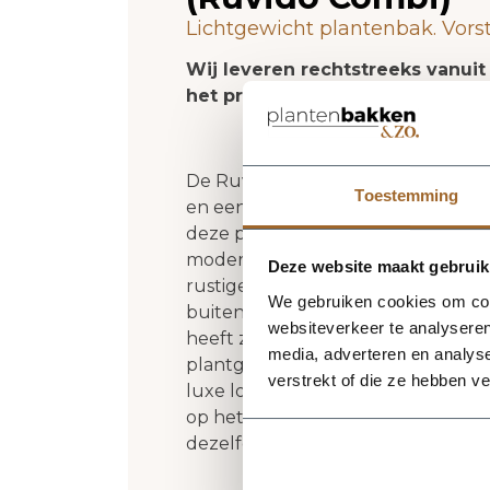
Lichtgewicht plantenbak. Vors
Wij leveren rechtstreeks vanuit
het product niet op voorraad zi
De Ruvido Organic 67 - Sand van Lu
Toestemming
en een verzorgde uitstraling in el
deze plantenbak een herkenbaar 
moderne als natuurlijke interieur
Deze website maakt gebruik
rustige, stijlvolle basis en laat gr
We gebruiken cookies om cont
buitenformaat is 67 x 67 x 50 cm,
websiteverkeer te analyseren
heeft zonder zijn elegante vorm t
media, adverteren en analys
plantgat Ø48-61 en inhoud 127 lite
verstrekt of die ze hebben v
luxe look en maakt deze plantenbak
op het terras of in de tuin. Combi
dezelfde serie voor een krachtig 