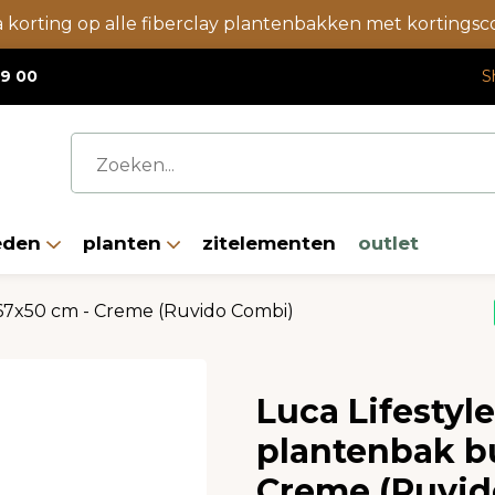
a korting op alle fiberclay plantenbakken met korting
19 00
S
eden
planten
zitelementen
outlet
67x50 cm - Creme (Ruvido Combi)
Luca Lifestyl
plantenbak b
Creme (Ruvid