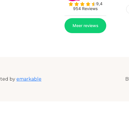
ated by
emarkable
B