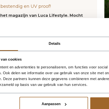
tbestendig en UV proof!
 het magazijn van Luca Lifestyle. Mocht
jn, nemen we contact met je op.
ca Lifestyle brengt direct sfeer, volume en
Details
ruimte. Dankzij de designvorm krijgt deze
uet dat mooi combineert met zowel
. De kleur klei geeft het ontwerp een
 van cookies
oen extra goed tot zijn recht komen. Het
ent en advertenties te personaliseren, om functies voor social
 waardoor de bak voldoende aanwezigheid
. Ook delen we informatie over uw gebruik van onze site met on
e verliezen. Praktische kenmerken:
e. Deze partners kunnen deze gegevens combineren met andere i
r. De afwerking in fiberglas zorgt voor een
erzameld op basis van uw gebruik van hun services.
 geschikt voor styling in huis, op kantoor,
neer meerdere maten of kleuren uit
en harmonieus geheel.
Aanpassen