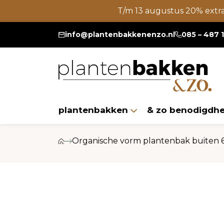
T/m 13 augustus 20% extr
info@plantenbakkenenzo.nl
085 – 487 
plantenbakken
& zo benodigdh
Organische vorm plantenbak buiten 6