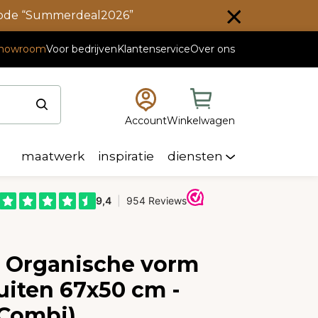
scode “Summerdeal2026”
howroom
Voor bedrijven
Klantenservice
Over ons
Account
Winkelwagen
maatwerk
inspiratie
diensten
e Organische vorm
uiten 67x50 cm -
 Combi)