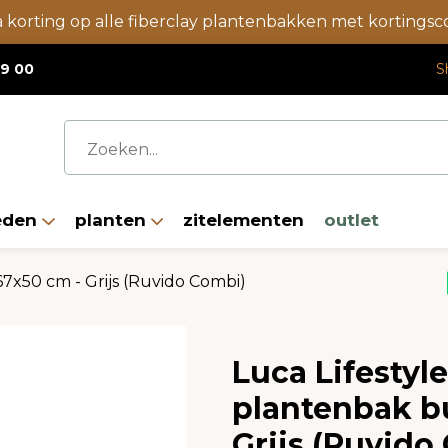
a korting op alle fiberclay plantenbakken met korting
19 00
S
eden
planten
zitelementen
outlet
7x50 cm - Grijs (Ruvido Combi)
Luca Lifestyl
plantenbak b
Grijs (Ruvido