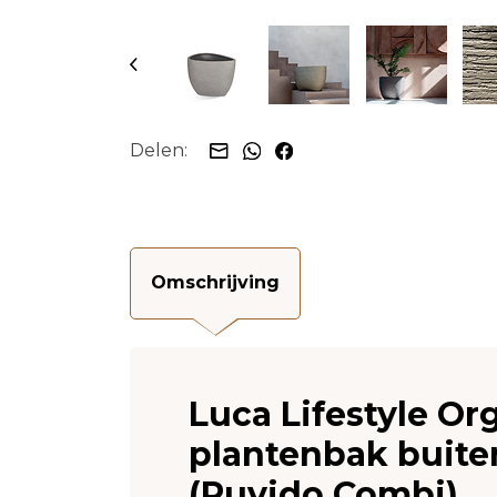
Delen:
Omschrijving
Luca Lifestyle O
plantenbak buiten
(Ruvido Combi)