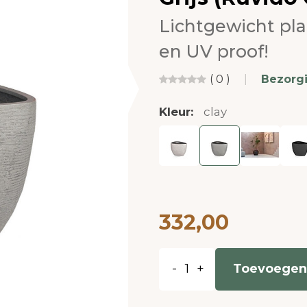
Lichtgewicht pl
en UV proof!
( 0 )
|
Bezorg
Kleur:
clay
332,00
-
+
Toevoegen