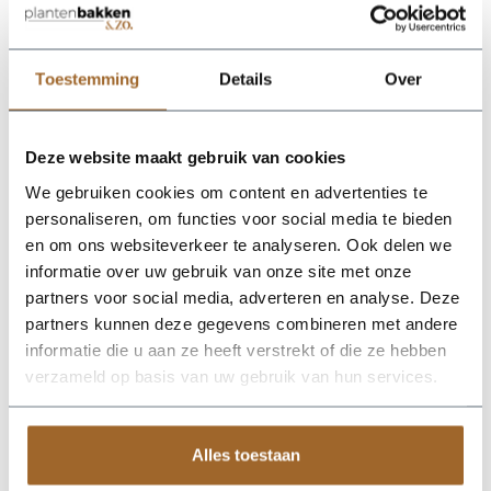
Lichtgewicht plantenbak. Vorstbestendig en UV
proof!
Wij leveren rechtstreeks vanuit het magazijn van
Toestemming
Details
Over
Luca Lifestyle. Mocht het product niet op voorraad
zijn, nemen we contact met je op.
Deze website maakt gebruik van cookies
De Ruvido Combi 54 - Sand van Luca Lifestyle brengt direct
We gebruiken cookies om content en advertenties te
sfeer, volume en een verzorgde uitstraling in elke ruimte.
personaliseren, om functies voor social media te bieden
Dankzij de designvorm krijgt deze plantenbak een herkenbaar
silhouet dat mooi combineert met zowel moderne als
en om ons websiteverkeer te analyseren. Ook delen we
natuurlijke interieurs. De kleur zand geeft het ontwerp een
informatie over uw gebruik van onze site met onze
rustige, stijlvolle basis en laat groen extra goed tot zijn recht
partners voor social media, adverteren en analyse. Deze
komen. Het buitenformaat is 54 x 54 x 47 cm, waardoor de bak
voldoende aanwezigheid heeft zonder zijn elegante vorm te
partners kunnen deze gegevens combineren met andere
verliezen. Praktische kenmerken: plantgat Ø36 en inhoud 72
informatie die u aan ze heeft verstrekt of die ze hebben
liter. De afwerking in fiberglas zorgt voor een luxe look en
verzameld op basis van uw gebruik van hun services.
maakt deze plantenbak geschikt voor styling in huis, op
kantoor, op het terras of in de tuin. Combineer meerdere
maten of kleuren uit dezelfde serie voor een krachtig en
harmonieus geheel.
Alles toestaan