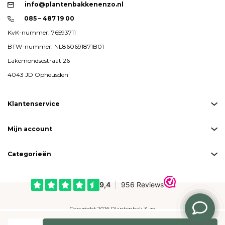
info@plantenbakkenenzo.nl
085 – 487 19 00
KvK-nummer: 76593711
BTW-nummer: NL860691871B01
Lakemondsestraat 26
4043 JD Opheusden
Klantenservice
Mijn account
Categorieën
Copyright 2026 Plantenbak & zo
Created by
emarkable