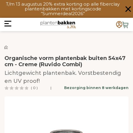
T/m 13 augustus 20% extra korting op alle fiberclay
plantenbakken met kortingscode
“Summerdeal2026”
Organische vorm plantenbak buiten 54x47
cm - Creme (Ruvido Combi)
Lichtgewicht plantenbak. Vorstbestendig
en UV proof!
( 0 )
|
Bezorging binnen 8 werkdagen