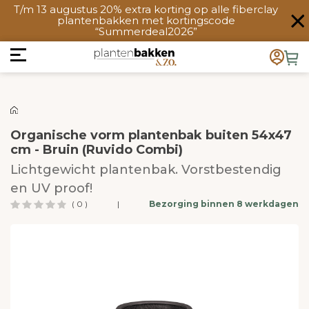
T/m 13 augustus 20% extra korting op alle fiberclay
plantenbakken met kortingscode
“Summerdeal2026”
Organische vorm plantenbak buiten 54x47
cm - Bruin (Ruvido Combi)
Lichtgewicht plantenbak. Vorstbestendig
en UV proof!
( 0 )
|
Bezorging binnen 8 werkdagen