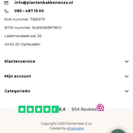
info@plantenbakkenenzo.nl
085 – 487 19 00
KvK-nummer: 76593711
BTW-nummer: NL860691871B01
Lakemondsestraat 26
4043 JD Opheusden
Klantenservice
Mijn account
Categorieën
Copyright 2026 Plantenbak & zo
Created by
emarkable