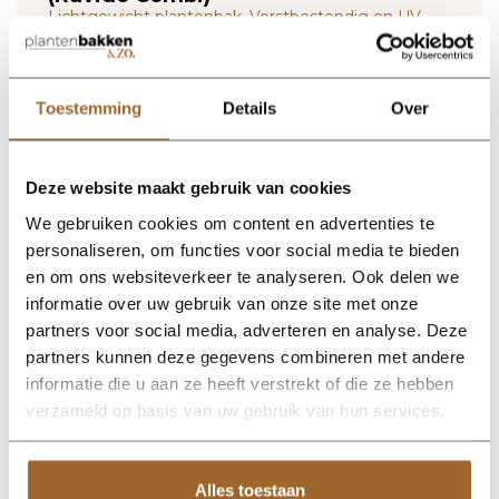
Lichtgewicht plantenbak. Vorstbestendig en UV
proof!
Wij leveren rechtstreeks vanuit het magazijn van
Luca Lifestyle. Mocht het product niet op voorraad
Toestemming
Details
Over
zijn, nemen we contact met je op.
De Ruvido Combi 54 - Ash Brown van Luca Lifestyle brengt
Deze website maakt gebruik van cookies
direct sfeer, volume en een verzorgde uitstraling in elke ruimte.
We gebruiken cookies om content en advertenties te
Dankzij de designvorm krijgt deze plantenbak een herkenbaar
silhouet dat mooi combineert met zowel moderne als
personaliseren, om functies voor social media te bieden
natuurlijke interieurs. De kleur asbruin geeft het ontwerp een
en om ons websiteverkeer te analyseren. Ook delen we
rustige, stijlvolle basis en laat groen extra goed tot zijn recht
informatie over uw gebruik van onze site met onze
komen. Het buitenformaat is 54 x 54 x 47 cm, waardoor de bak
voldoende aanwezigheid heeft zonder zijn elegante vorm te
partners voor social media, adverteren en analyse. Deze
verliezen. Praktische kenmerken: plantgat Ø36 en inhoud 72
partners kunnen deze gegevens combineren met andere
liter. De afwerking in fiberglas zorgt voor een luxe look en
informatie die u aan ze heeft verstrekt of die ze hebben
maakt deze plantenbak geschikt voor styling in huis, op
kantoor, op het terras of in de tuin. Combineer meerdere
verzameld op basis van uw gebruik van hun services.
maten of kleuren uit dezelfde serie voor een krachtig en
harmonieus geheel.
Alles toestaan