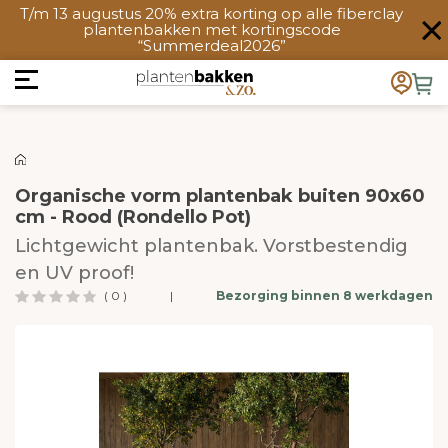
T/m 13 augustus 20% extra korting op alle fiberclay
plantenbakken met kortingscode
“Summerdeal2026”
Organische vorm plantenbak buiten 90x60
cm - Rood (Rondello Pot)
Lichtgewicht plantenbak. Vorstbestendig
en UV proof!
( 0 )
|
Bezorging binnen 8 werkdagen