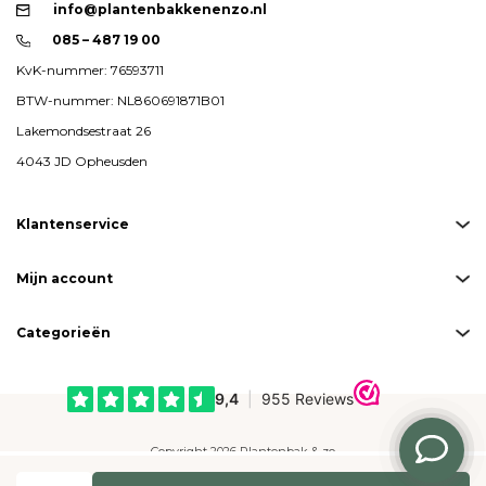
info@plantenbakkenenzo.nl
085 – 487 19 00
KvK-nummer: 76593711
BTW-nummer: NL860691871B01
Lakemondsestraat 26
4043 JD Opheusden
Klantenservice
Mijn account
Categorieën
Copyright 2026 Plantenbak & zo
Created by
emarkable