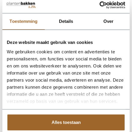
Lichtgewicht plantenbak. Vorstbestendig en UV
proof!
Wij leveren rechtstreeks vanuit het magazijn van
Toestemming
Details
Over
Luca Lifestyle. Mocht het product niet op voorraad
zijn, nemen we contact met je op.
Deze website maakt gebruik van cookies
De Rondello Pot 90 - Brick van Luca Lifestyle brengt direct
We gebruiken cookies om content en advertenties te
sfeer, volume en een verzorgde uitstraling in elke ruimte.
personaliseren, om functies voor social media te bieden
Dankzij de potvorm krijgt deze plantenbak een herkenbaar
silhouet dat mooi combineert met zowel moderne als
en om ons websiteverkeer te analyseren. Ook delen we
natuurlijke interieurs. De kleur brick geeft het ontwerp een
informatie over uw gebruik van onze site met onze
rustige, stijlvolle basis en laat groen extra goed tot zijn recht
partners voor social media, adverteren en analyse. Deze
komen. Het buitenformaat is 90 x 90 x 60 cm, waardoor de
bak voldoende aanwezigheid heeft zonder zijn elegante vorm
partners kunnen deze gegevens combineren met andere
te verliezen. Praktische kenmerken: plantgat Ø64-74 en
informatie die u aan ze heeft verstrekt of die ze hebben
inhoud 160 liter. De afwerking in fiberglas zorgt voor een luxe
verzameld op basis van uw gebruik van hun services.
look en maakt deze plantenbak geschikt voor styling in huis,
op kantoor, op het terras of in de tuin. Combineer meerdere
maten of kleuren uit dezelfde serie voor een krachtig en
harmonieus geheel.
Alles toestaan