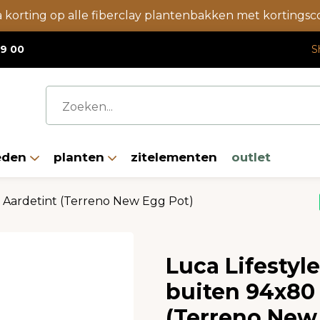
a korting op alle fiberclay plantenbakken met korting
19 00
S
eden
planten
zitelementen
outlet
 Aardetint (Terreno New Egg Pot)
Luca Lifestyl
buiten 94x80 
(Terreno New