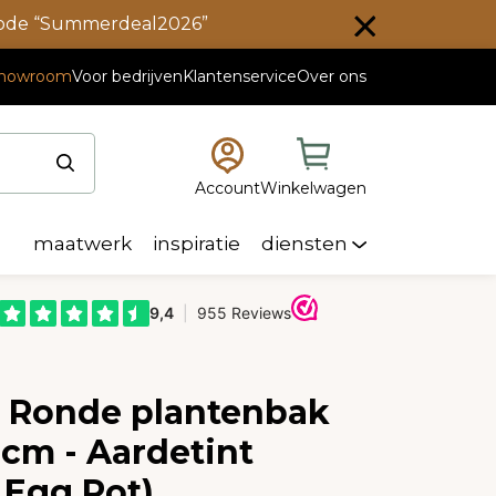
scode “Summerdeal2026”
howroom
Voor bedrijven
Klantenservice
Over ons
Account
Winkelwagen
maatwerk
inspiratie
diensten
e Ronde plantenbak
cm - Aardetint
 Egg Pot)