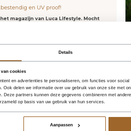
tbestendig en UV proof!
 het magazijn van Luca Lifestyle. Mocht
jn, nemen we contact met je op.
van Luca Lifestyle brengt direct sfeer,
Details
g in elke ruimte. Dankzij de eivorm krijgt
silhouet dat mooi combineert met zowel
s. De kleur aarde geeft het ontwerp een
 van cookies
oen extra goed tot zijn recht komen. Het
ent en advertenties te personaliseren, om functies voor social
, waardoor de bak voldoende aanwezigheid
. Ook delen we informatie over uw gebruik van onze site met on
e verliezen. Praktische kenmerken:
e. Deze partners kunnen deze gegevens combineren met andere i
De afwerking in fiberglas zorgt voor een
erzameld op basis van uw gebruik van hun services.
 geschikt voor styling in huis, op kantoor,
neer meerdere maten of kleuren uit
en harmonieus geheel.
Aanpassen