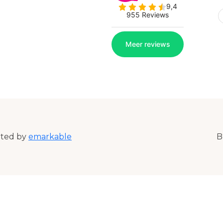
ated by
emarkable
B