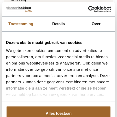
Lichtgewicht plantenbak. Vorstbestendig en UV
proof!
Wij leveren rechtstreeks vanuit het magazijn van
Luca Lifestyle. Mocht het product niet op voorraad
Toestemming
Details
Over
zijn, nemen we contact met je op.
Deze website maakt gebruik van cookies
De Terreno Elena 70 - Earth van Luca Lifestyle brengt direct
sfeer, volume en een verzorgde uitstraling in elke ruimte.
We gebruiken cookies om content en advertenties te
Dankzij de designvorm krijgt deze plantenbak een herkenbaar
personaliseren, om functies voor social media te bieden
silhouet dat mooi combineert met zowel moderne als
natuurlijke interieurs. De kleur aarde geeft het ontwerp een
en om ons websiteverkeer te analyseren. Ook delen we
rustige, stijlvolle basis en laat groen extra goed tot zijn recht
informatie over uw gebruik van onze site met onze
komen. Het buitenformaat is 70 x 70 x 44 cm, waardoor de
partners voor social media, adverteren en analyse. Deze
bak voldoende aanwezigheid heeft zonder zijn elegante vorm
te verliezen. Praktische kenmerken: plantgat Ø56 en inhoud
partners kunnen deze gegevens combineren met andere
124 liter. De afwerking in fiberglas zorgt voor een luxe look en
informatie die u aan ze heeft verstrekt of die ze hebben
maakt deze plantenbak geschikt voor styling in huis, op
verzameld op basis van uw gebruik van hun services.
kantoor, op het terras of in de tuin. Combineer meerdere
maten of kleuren uit dezelfde serie voor een krachtig en
harmonieus geheel.
Alles toestaan