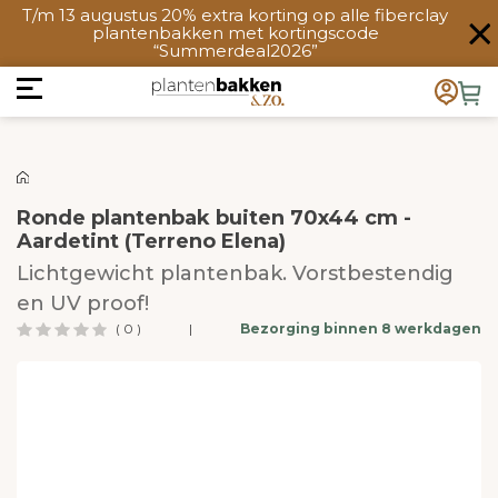
T/m 13 augustus 20% extra korting op alle fiberclay
plantenbakken met kortingscode
“Summerdeal2026”
Ronde plantenbak buiten 70x44 cm -
Aardetint (Terreno Elena)
Lichtgewicht plantenbak. Vorstbestendig
en UV proof!
( 0 )
|
Bezorging binnen 8 werkdagen