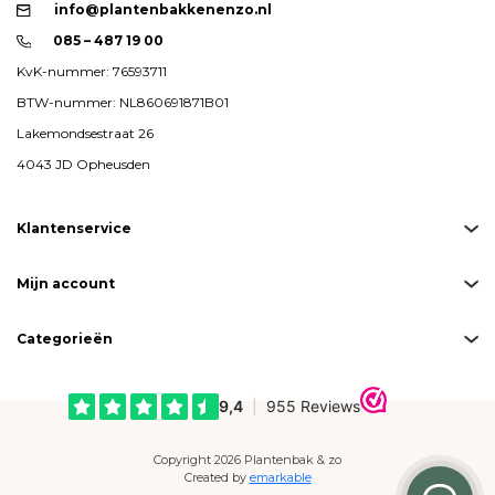
info@plantenbakkenenzo.nl
085 – 487 19 00
KvK-nummer: 76593711
BTW-nummer: NL860691871B01
Lakemondsestraat 26
4043 JD Opheusden
Klantenservice
Mijn account
Categorieën
Copyright 2026 Plantenbak & zo
Created by
emarkable