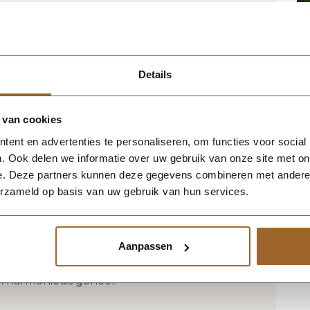
tbestendig en UV proof!
 het magazijn van Luca Lifestyle. Mocht
jn, nemen we contact met je op.
Details
n Luca Lifestyle brengt direct sfeer,
 van cookies
g in elke ruimte. Dankzij de eivorm krijgt
ent en advertenties te personaliseren, om functies voor social
silhouet dat mooi combineert met zowel
. Ook delen we informatie over uw gebruik van onze site met on
s. De kleur aarde geeft het ontwerp een
e. Deze partners kunnen deze gegevens combineren met andere i
oen extra goed tot zijn recht komen. Het
erzameld op basis van uw gebruik van hun services.
 waardoor de bak voldoende aanwezigheid
e verliezen. Praktische kenmerken:
e afwerking in fiberglas zorgt voor een
Aanpassen
 geschikt voor styling in huis, op kantoor,
neer meerdere maten of kleuren uit
en harmonieus geheel.