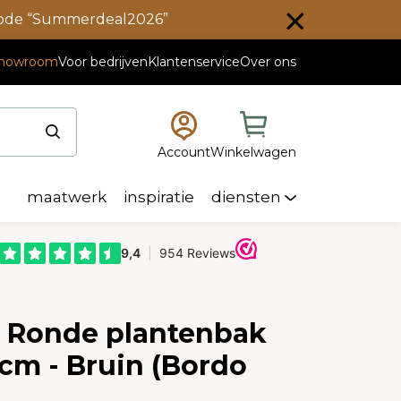
scode “Summerdeal2026”
howroom
Voor bedrijven
Klantenservice
Over ons
Account
Winkelwagen
maatwerk
inspiratie
diensten
e Ronde plantenbak
cm - Bruin (Bordo