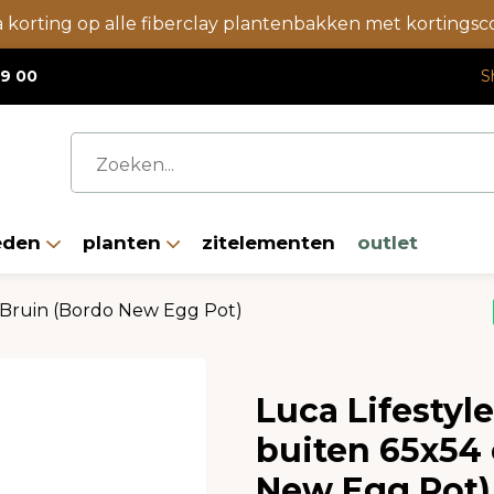
a korting op alle fiberclay plantenbakken met korting
19 00
S
eden
planten
zitelementen
outlet
 Bruin (Bordo New Egg Pot)
Luca Lifestyl
buiten 65x54 
New Egg Pot)