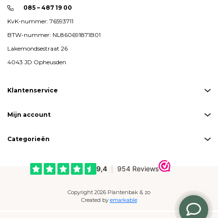
085 – 487 19 00
KvK-nummer: 76593711
BTW-nummer: NL860691871B01
Lakemondsestraat 26
4043 JD Opheusden
Klantenservice
Mijn account
Categorieën
Copyright 2026 Plantenbak & zo
Created by
emarkable