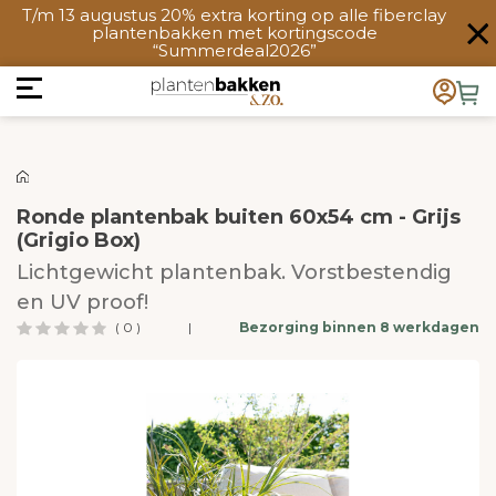
T/m 13 augustus 20% extra korting op alle fiberclay
plantenbakken met kortingscode
“Summerdeal2026”
Ronde plantenbak buiten 60x54 cm - Grijs
(Grigio Box)
Lichtgewicht plantenbak. Vorstbestendig
en UV proof!
( 0 )
|
Bezorging binnen 8 werkdagen