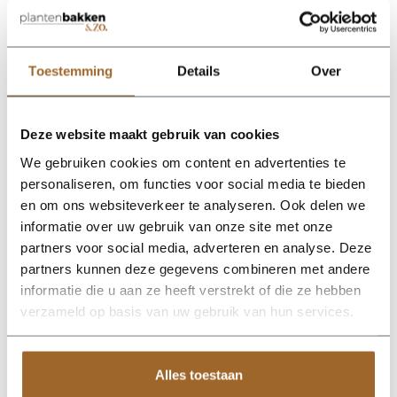
proof!
Wij leveren rechtstreeks vanuit het magazijn van
Luca Lifestyle. Mocht het product niet op voorraad
zijn, nemen we contact met je op.
Toestemming
Details
Over
De Grigio Egg Pot 60 - Natural Concrete van Luca Lifestyle
Deze website maakt gebruik van cookies
brengt direct sfeer, volume en een verzorgde uitstraling in elke
ruimte. Dankzij de eivorm krijgt deze plantenbak een
We gebruiken cookies om content en advertenties te
herkenbaar silhouet dat mooi combineert met zowel moderne
personaliseren, om functies voor social media te bieden
als natuurlijke interieurs. De kleur natural concrete geeft het
en om ons websiteverkeer te analyseren. Ook delen we
ontwerp een rustige, stijlvolle basis en laat groen extra goed tot
zijn recht komen. Het buitenformaat is 60 x 60 x 54 cm,
informatie over uw gebruik van onze site met onze
waardoor de bak voldoende aanwezigheid heeft zonder zijn
partners voor social media, adverteren en analyse. Deze
elegante vorm te verliezen. Praktische kenmerken: plantgat
partners kunnen deze gegevens combineren met andere
Ø53 en inhoud 175 liter. De afwerking in fiberglas zorgt voor
een luxe look en maakt deze plantenbak geschikt voor styling
informatie die u aan ze heeft verstrekt of die ze hebben
in huis, op kantoor, op het terras of in de tuin. Combineer
verzameld op basis van uw gebruik van hun services.
meerdere maten of kleuren uit dezelfde serie voor een krachtig
en harmonieus geheel.
Alles toestaan